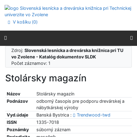
Prejsť na obsah
Prejsť na menu
Prehlásenie o webovej prístupnosti
V košíku (
0
)
Zdroj:
Slovenská lesnícka a drevárska knižnica pri TU
vo Zvolene - Katalóg dokumentov SLDK
Počet záznamov: 1
Stolársky magazín
Názov
Stolársky magazín
Podnázov
odborný časopis pre podporu drevárskej a
nábytkárskej výroby
Vyd.údaje
Banská Bystrica :
Trendwood-twd
ISSN
1335-7018
Poznámky
súborný záznam
Periodicita
mesačník