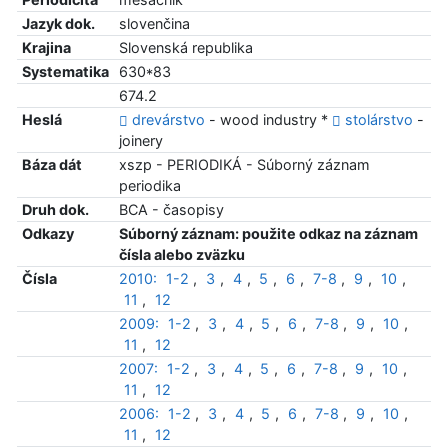
Jazyk dok.
slovenčina
Krajina
Slovenská republika
Systematika
630*83
674.2
Heslá
drevárstvo
- wood industry *
stolárstvo
-
joinery
Báza dát
xszp - PERIODIKÁ - Súborný záznam
periodika
Druh dok.
BCA - časopisy
Odkazy
Súborný záznam: použite odkaz na záznam
čísla alebo zväzku
Čísla
2010:
1-2
,
3
,
4
,
5
,
6
,
7-8
,
9
,
10
,
11
,
12
2009:
1-2
,
3
,
4
,
5
,
6
,
7-8
,
9
,
10
,
11
,
12
2007:
1-2
,
3
,
4
,
5
,
6
,
7-8
,
9
,
10
,
11
,
12
2006:
1-2
,
3
,
4
,
5
,
6
,
7-8
,
9
,
10
,
11
,
12