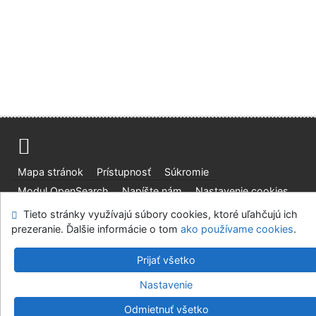
Mapa stránok
Prístupnosť
Súkromie
Modul OpenSearch
Napíšte nám
Nastavenie cookies
Tieto stránky využívajú súbory cookies, ktoré uľahčujú ich
Slovenská lesnícka a drevárska knižnica pri Technickej
prezeranie. Ďalšie informácie o tom
ako používame cookies
.
univerzite vo Zvolene
©1993-2026
IPAC
v.4.8.63a
Prijať všetko
-
Cosmotron Slovakia, s.r.o.
Nastavenie
Odmietnuť všetko