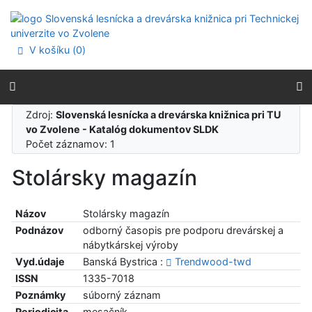
Prejsť na obsah
Prejsť na menu
Prehlásenie o webovej prístupnosti
V košíku (
0
)
Zdroj:
Slovenská lesnícka a drevárska knižnica pri TU
vo Zvolene - Katalóg dokumentov SLDK
Počet záznamov: 1
Stolársky magazín
Názov
Stolársky magazín
Podnázov
odborný časopis pre podporu drevárskej a
nábytkárskej výroby
Vyd.údaje
Banská Bystrica :
Trendwood-twd
ISSN
1335-7018
Poznámky
súborný záznam
Periodicita
mesačník