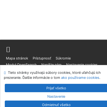
Mapa stránok
Prístupnosť
Súkromie
Modul OpenSearch
Napíšte nám
Nastavenie cookies
Tieto stránky využívajú súbory cookies, ktoré uľahčujú ich
Slovenská lesnícka a drevárska knižnica pri Technickej
prezeranie. Ďalšie informácie o tom
ako používame cookies
.
univerzite vo Zvolene
©1993-2026
IPAC
v.4.8.63a
Prijať všetko
-
Cosmotron Slovakia, s.r.o.
Nastavenie
Odmietnuť všetko