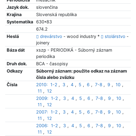
Jazyk dok.
slovenčina
Krajina
Slovenská republika
Systematika
630*83
674.2
Heslá
drevárstvo
- wood industry *
stolárstvo
-
joinery
Báza dát
xszp - PERIODIKÁ - Súborný záznam
periodika
Druh dok.
BCA - časopisy
Odkazy
Súborný záznam: použite odkaz na záznam
čísla alebo zväzku
Čísla
2010:
1-2
,
3
,
4
,
5
,
6
,
7-8
,
9
,
10
,
11
,
12
2009:
1-2
,
3
,
4
,
5
,
6
,
7-8
,
9
,
10
,
11
,
12
2007:
1-2
,
3
,
4
,
5
,
6
,
7-8
,
9
,
10
,
11
,
12
2006:
1-2
,
3
,
4
,
5
,
6
,
7-8
,
9
,
10
,
11
,
12