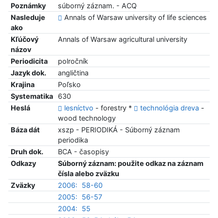
Poznámky
súborný záznam. - ACQ
Nasleduje
Annals of Warsaw university of life sciences
ako
Kľúčový
Annals of Warsaw agricultural university
názov
Periodicita
polročník
Jazyk dok.
angličtina
Krajina
Poľsko
Systematika
630
Heslá
lesníctvo
- forestry *
technológia dreva
-
wood technology
Báza dát
xszp - PERIODIKÁ - Súborný záznam
periodika
Druh dok.
BCA - časopisy
Odkazy
Súborný záznam: použite odkaz na záznam
čísla alebo zväzku
Zväzky
2006:
58-60
2005:
56-57
2004:
55