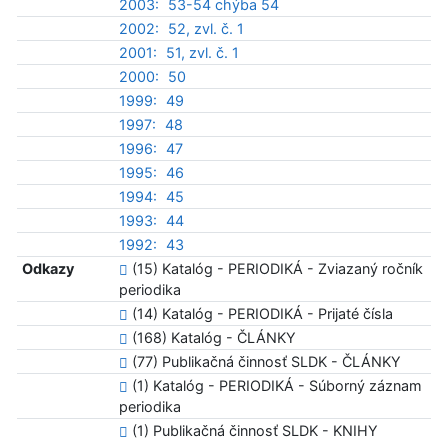
2003:
53-54 chýba 54
2002:
52, zvl. č. 1
2001:
51, zvl. č. 1
2000:
50
1999:
49
1997:
48
1996:
47
1995:
46
1994:
45
1993:
44
1992:
43
Odkazy
(15) Katalóg - PERIODIKÁ - Zviazaný ročník
periodika
(14) Katalóg - PERIODIKÁ - Prijaté čísla
(168) Katalóg - ČLÁNKY
(77) Publikačná činnosť SLDK - ČLÁNKY
(1) Katalóg - PERIODIKÁ - Súborný záznam
periodika
(1) Publikačná činnosť SLDK - KNIHY