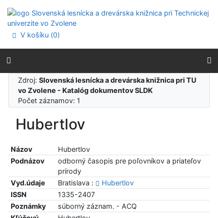
Prejsť na obsah
Prejsť na menu
Prehlásenie o webovej prístupnosti
V košíku (
0
)
Zdroj:
Slovenská lesnícka a drevárska knižnica pri TU
vo Zvolene - Katalóg dokumentov SLDK
Počet záznamov: 1
Hubertlov
Názov
Hubertlov
Podnázov
odborný časopis pre poľovníkov a priateľov
prírody
Vyd.údaje
Bratislava :
Hubertlov
ISSN
1335-2407
Poznámky
súborný záznam. - ACQ
Kľúčový
Hubertlov