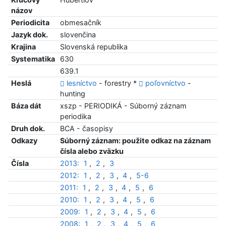
názov
Periodicita
obmesačník
Jazyk dok.
slovenčina
Krajina
Slovenská republika
Systematika
630
639.1
Heslá
lesníctvo
- forestry *
poľovníctvo
-
hunting
Báza dát
xszp - PERIODIKÁ - Súborný záznam
periodika
Druh dok.
BCA - časopisy
Odkazy
Súborný záznam: použite odkaz na záznam
čísla alebo zväzku
Čísla
2013:
1
,
2
,
3
2012:
1
,
2
,
3
,
4
,
5-6
2011:
1
,
2
,
3
,
4
,
5
,
6
2010:
1
,
2
,
3
,
4
,
5
,
6
2009:
1
,
2
,
3
,
4
,
5
,
6
2008:
1
,
2
,
3
,
4
,
5
,
6