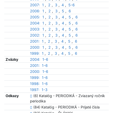
2007:
1
,
2
,
3
,
4
,
5-6
2006:
1
,
2
,
3
,
5
,
6
2005:
1
,
2
,
3
,
4
,
5
,
6
2004:
1
,
2
,
3
,
4
,
5
,
6
2003:
1
,
2
,
3
,
4
,
5
,
6
2002:
1
,
2
,
3
,
4
,
5
,
6
2001:
1
,
2
,
3
,
4
,
5
,
6
2000:
1
,
2
,
3
,
4
,
5
,
6
1999:
1
,
2
,
3
,
4
,
5
,
6
Zväzky
2004:
1-6
2001:
1-6
2000:
1-6
1999:
1-6
1998:
1-6
1997:
1-3
Odkazy
(6) Katalóg - PERIODIKÁ - Zviazaný ročník
periodika
(84) Katalóg - PERIODIKÁ - Prijaté čísla