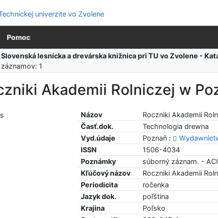
Pomoc
:
Slovenská lesnícka a drevárska knižnica pri TU vo Zvolene - K
 záznamov: 1
zniki Akademii Rolniczej w Po
Názov
Roczniki Akademii Roln
Časť.dok.
Technologia drewna
Vyd.údaje
Poznaň :
Wydawnictw
ISSN
1506-4034
Poznámky
súborný záznam. - AC
Kľúčový názov
Roczniki Akademii Roln
Periodicita
ročenka
Jazyk dok.
poľština
Krajina
Poľsko