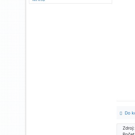
Do ko
Zdroj
Počet