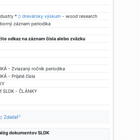
dustry *
drevársky výskum
- wood research
úborný záznam periodika
ite odkaz na záznam čísla alebo zväzku
IKÁ - Zviazaný ročník periodika
Á - Prijaté čísla
NKY
osť SLDK - ČLÁNKY
Zdieľať
atalóg dokumentov SLDK