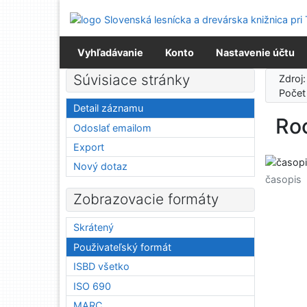
Prejsť na obsah
Prejsť na menu
Prehlásenie o webovej prístupnosti
Vyhľadávanie
Konto
Nastavenie účtu
Súvisiace stránky
Zdroj
Počet
Detail záznamu
Roc
Odoslať emailom
Export
Nový dotaz
časopis
Zobrazovacie formáty
Skrátený
Použivateľský formát
ISBD všetko
ISO 690
MARC