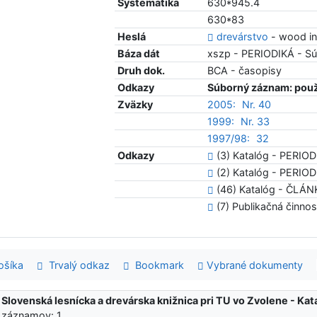
Systematika
630*945.4
630*83
Heslá
drevárstvo
- wood in
Báza dát
xszp - PERIODIKÁ - S
Druh dok.
BCA - časopisy
Odkazy
Súborný záznam: použ
Zväzky
2005:
Nr. 40
1999:
Nr. 33
1997/98:
32
Odkazy
(3) Katalóg - PERIOD
(2) Katalóg - PERIODIK
(46) Katalóg - ČLÁ
(7) Publikačná činn
šíka
Trvalý odkaz
Bookmark
Vybrané dokumenty
:
Slovenská lesnícka a drevárska knižnica pri TU vo Zvolene - K
 záznamov: 1