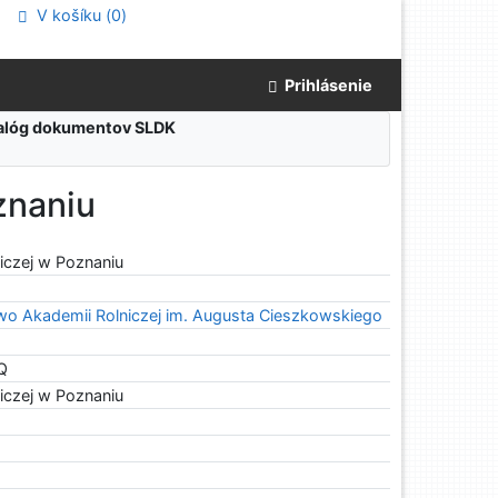
V košíku (
0
)
Prihlásenie
atalóg dokumentov SLDK
znaniu
iczej w Poznaniu
o Akademii Rolniczej im. Augusta Cieszkowskiego
Q
iczej w Poznaniu