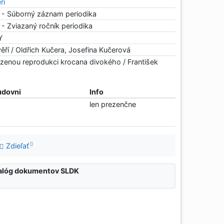
ří
 - Súborný záznam periodika
- Zviazaný ročník periodika
Y
ěří / Oldřich Kučera, Josefina Kučerová
ozenou reprodukci krocana divokého / František
udovni
Info
len prezenčne
Zdieľať
atalóg dokumentov SLDK