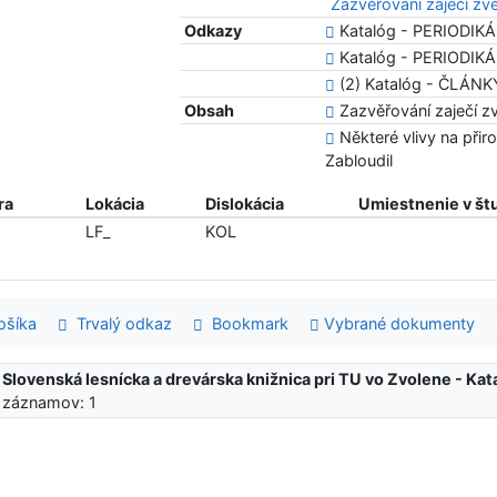
Zazvěřování zaječí zvě
Odkazy
Katalóg - PERIODIKÁ
Katalóg - PERIODIKÁ 
(2) Katalóg - ČLÁNK
Obsah
Zazvěřování zaječí zv
Některé vlivy na přir
Zabloudil
ra
Lokácia
Dislokácia
Umiestnenie v št
LF_
KOL
šíka
Trvalý odkaz
Bookmark
Vybrané dokumenty
:
Slovenská lesnícka a drevárska knižnica pri TU vo Zvolene - K
 záznamov: 1