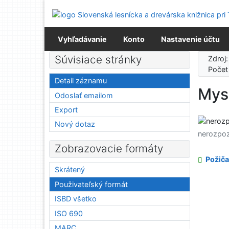
Prejsť na obsah
Prejsť na menu
Prehlásenie o webovej prístupnosti
Vyhľadávanie
Konto
Nastavenie účtu
Súvisiace stránky
Zdroj
Počet
Detail záznamu
Mysl
Odoslať emailom
Export
Nový dotaz
nerozpo
Zobrazovacie formáty
Požiča
Skrátený
Použivateľský formát
ISBD všetko
ISO 690
MARC