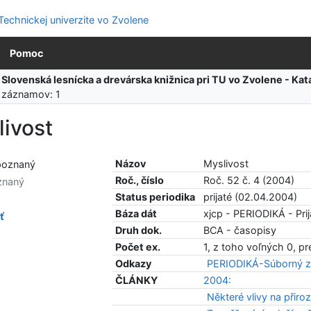
Pomoc
:
Slovenská lesnícka a drevárska knižnica pri TU vo Zvolene - K
 záznamov: 1
ivost
Názov
Myslivost
Roč., číslo
Roč. 52 č. 4 (2004)
znaný
Status periodika
prijaté (02.04.2004)
Báza dát
xjcp - PERIODIKÁ - Prij
ť
Druh dok.
BCA - časopisy
Počet ex.
1, z toho voľných 0, p
Odkazy
PERIODIKÁ-Súborný z
ČLÁNKY
2004:
Některé vlivy na přir