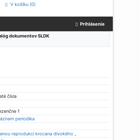
V košíku (
0
)
Prihlásenie
atalóg dokumentov SLDK
até čísla
rezenčne 1
áznam periodika
ozenou reprodukci krocana divokého
,