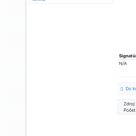
Signatú
N/A
Do ko
Zdroj
Počet