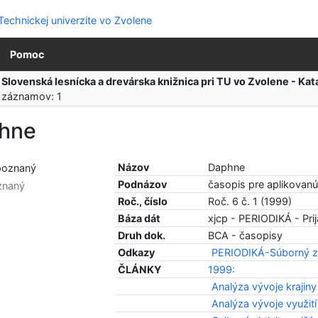
Pomoc
:
Slovenská lesnícka a drevárska knižnica pri TU vo Zvolene - K
 záznamov: 1
hne
Názov
Daphne
Podnázov
časopis pre aplikovanú
znaný
Roč., číslo
Roč. 6 č. 1 (1999)
Báza dát
xjcp - PERIODIKÁ - Prij
Druh dok.
BCA - časopisy
Odkazy
PERIODIKÁ-Súborný z
ČLÁNKY
1999:
Analýza vývoje krajiny
Analýza vývoje využit