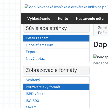
Prejsť na obsah
Prejsť na menu
Prehlásenie o webovej prístupnosti
Vyhľadávanie
Konto
Nastavenie účtu
Súvisiace stránky
Zdroj
Počet
Detail záznamu
Dap
Odoslať emailom
Export
Nový dotaz
nerozpo
Zobrazovacie formáty
Skrátený
Použivateľský formát
ISBD všetko
ISO 690
MARC