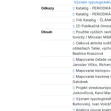
Význam typologického
Odkazy
Katalóg - PERIODIKÁ
Katalóg - PERIODIKÁ 
(14) Katalóg - ČLÁN
(2) Publikačná činn
Obsah
Použitie vyšších rast
toxicity / Miroslav Miší
Celková aktivita svi
oblastiach Tatier, vých
Beatrice Kvaszová
Mapovanie čeľade vst
Jaroslav Vlčko, Richar
Mapovanie biotopov 
Mapovanie travinnej 
Galvánek
Projekt stredoeuróps
Jurkovičová, Karol Ma
Význam typologického
Burkovský, Ivan Vološ
Analýza vývoje krajiny