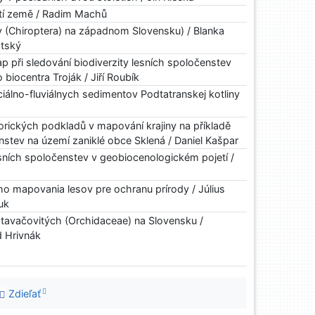
tí země / Radim Machů
v (Chiroptera) na západnom Slovensku) / Blanka
tský
p při sledování biodiverzity lesních spoločenstev
 biocentra Troják / Jiří Roubík
iálno-fluviálnych sedimentov Podtatranskej kotliny
orických podkladů v mapování krajiny na příkladě
nstev na území zaniklé obce Sklená / Daniel Kašpar
ních spoločenstev v geobiocenologickém pojetí /
 mapovania lesov pre ochranu prírody / Július
uk
avačovitých (Orchidaceae) na Slovensku /
d Hrivnák
Zdieľať