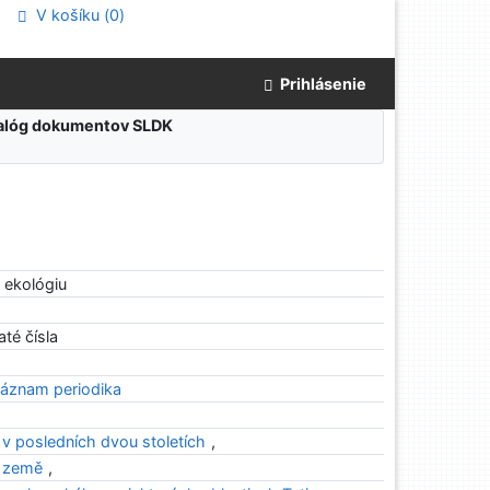
V košíku (
0
)
Prihlásenie
atalóg dokumentov SLDK
 ekológiu
até čísla
áznam periodika
 v posledních dvou stoletích
,
í země
,