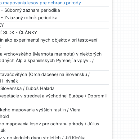
 mapovania lesov pre ochranu prírody
 - Súborný záznam periodika
- Zviazaný ročník periodika
KY
osť SLDK - ČLÁNKY
lín ako experimentálnych objektov pri testovaní
k
šťa vrchovského (Marmota marmota) v niektorých
odných Álp a španielskych Pyrenejí a vplyv.. /
avačovitých (Orchidaceae) na Slovensku /
d Hrivnák
Slovenska / Ľuboš Halada
vegetácie v strednej a východnej Európe / Dobromil
keho mapovania vyšších rastlín / Viera
rhold
 mapovania lesov pre ochranu prírody / Július
čuk
 v posledních dvou stoletích / Jiří Klečka