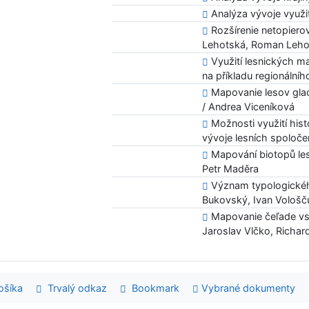
Analýza vývoje využi
Rozšírenie netopiero
Lehotská, Roman Leho
Využití lesnických ma
na příkladu regionálního
Mapovanie lesov glac
/ Andrea Viceníková
Možnosti využití hist
vývoje lesních spoloče
Mapování biotopů les
Petr Maděra
Význam typologického
Bukovský, Ivan Vološč
Mapovanie čeľade vst
Jaroslav Vlčko, Richar
šíka
Trvalý odkaz
Bookmark
Vybrané dokumenty