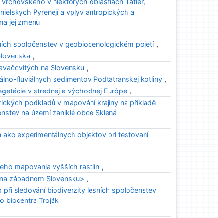
a vrchovského v niektorých oblastiach Tatier,
ielskych Pyrenejí a vplyv antropických a
 na jej zmenu
ních spoločenstev v geobiocenologickém pojetí
,
Slovenska
,
avačovitých na Slovensku
,
álno-fluviálnych sedimentov Podtatranskej kotliny
,
egetácie v strednej a východnej Európe
,
orických podkladů v mapování krajiny na příkladě
enstev na území zaniklé obce Sklená
ín ako experimentálnych objektov pri testovaní
eho mapovania vyšších rastlín
,
v na západnom Slovensku>
,
 při sledování biodiverzity lesních spoločenstev
ho biocentra Troják