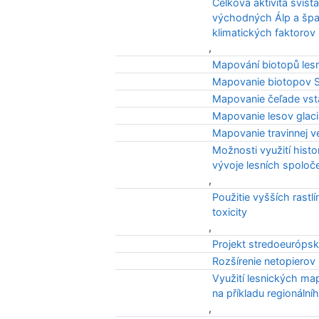
Celková aktivita svišť
východných Álp a špan
klimatických faktorov
,
Mapování biotopů les
Mapovanie biotopov 
Mapovanie čeľade vst
Mapovanie lesov glaci
Mapovanie travinnej v
Možnosti využití hist
vývoje lesních spoloč
,
Použitie vyšších rastl
toxicity
,
Projekt stredoeurópsk
Rozšírenie netopiero
Využití lesnických map
na příkladu regionální
,