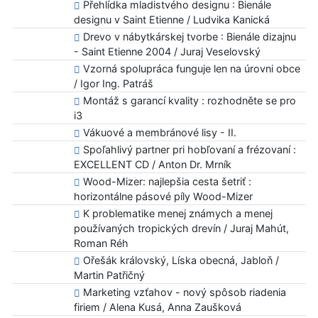
Přehlídka mladistvého designu : Bienále
designu v Saint Etienne / Ludvika Kanická
Drevo v nábytkárskej tvorbe : Bienále dizajnu
- Saint Etienne 2004 / Juraj Veselovský
Vzorná spolupráca funguje len na úrovni obce
/ Igor Ing. Patráš
Montáž s garancí kvality : rozhodněte se pro
i3
Vákuové a membránové lisy - II.
Spoľahlivý partner pri hobľovaní a frézovaní :
EXCELLENT CD / Anton Dr. Mrník
Wood-Mizer: najlepšia cesta šetriť :
horizontálne pásové píly Wood-Mizer
K problematike menej známych a menej
používaných tropických drevín / Juraj Mahút,
Roman Réh
Ořešák královský, Líska obecná, Jabloň /
Martin Patřičný
Marketing vzťahov - nový spôsob riadenia
firiem / Alena Kusá, Anna Zaušková