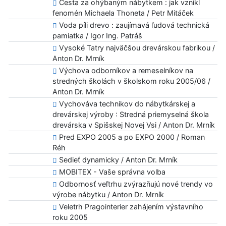
Cesta za ohýbaným nábytkem : jak vznikl
fenomén Michaela Thoneta / Petr Mitáček
Voda píli drevo : zaujímavá ľudová technická
pamiatka / Igor Ing. Patráš
Vysoké Tatry najväčšou drevárskou fabrikou /
Anton Dr. Mrník
Výchova odborníkov a remeselníkov na
stredných školách v školskom roku 2005/06 /
Anton Dr. Mrník
Vychováva technikov do nábytkárskej a
drevárskej výroby : Stredná priemyselná škola
drevárska v Spišskej Novej Vsi / Anton Dr. Mrník
Pred EXPO 2005 a po EXPO 2000 / Roman
Réh
Sedieť dynamicky / Anton Dr. Mrník
MOBITEX - Vaše správna volba
Odbornosť veľtrhu zvýrazňujú nové trendy vo
výrobe nábytku / Anton Dr. Mrník
Veletrh Pragointerier zahájením výstavního
roku 2005