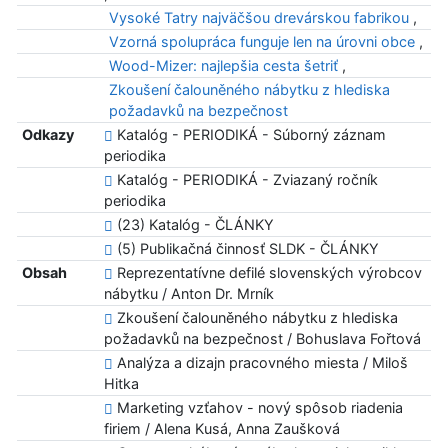
Vysoké Tatry najväčšou drevárskou fabrikou
,
Vzorná spolupráca funguje len na úrovni obce
,
Wood-Mizer: najlepšia cesta šetriť
,
Zkoušení čalouněného nábytku z hlediska
požadavků na bezpečnost
Odkazy
Katalóg - PERIODIKÁ - Súborný záznam
periodika
Katalóg - PERIODIKÁ - Zviazaný ročník
periodika
(23) Katalóg - ČLÁNKY
(5) Publikačná činnosť SLDK - ČLÁNKY
Obsah
Reprezentatívne defilé slovenských výrobcov
nábytku / Anton Dr. Mrník
Zkoušení čalouněného nábytku z hlediska
požadavků na bezpečnost / Bohuslava Fořtová
Analýza a dizajn pracovného miesta / Miloš
Hitka
Marketing vzťahov - nový spôsob riadenia
firiem / Alena Kusá, Anna Zaušková