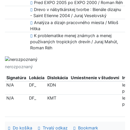
Pred EXPO 2005 po EXPO 2000 / Roman Réh
Drevo v nábytkárskej tvorbe : Bienále dizajnu
- Saint Etienne 2004 / Juraj Veselovský
Analýza a dizajn pracovného miesta / Miloš
Hitka
K problematike menej známych a menej
používaných tropických drevín / Juraj Mahút,
Roman Réh
nerozpoznaný
Signatúra
Lokácia
Dislokácia
Umiestnenie v študovni
Inf
N/A
DF_
KDN
len
pre
N/A
DF_
KMT
len
pre
Do košíka
Trvalý odkaz
Bookmark