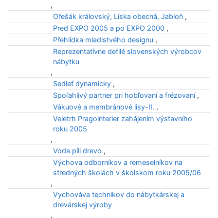
,
Ořešák královský, Líska obecná, Jabloň
,
Pred EXPO 2005 a po EXPO 2000
,
Přehlídka mladistvého designu
,
Reprezentatívne defilé slovenských výrobcov
nábytku
,
Sedieť dynamicky
,
Spoľahlivý partner pri hobľovaní a frézovaní
,
Vákuové a membránové lisy-II.
,
Veletrh Pragointerier zahájením výstavního
roku 2005
,
Voda píli drevo
,
Výchova odborníkov a remeselníkov na
stredných školách v školskom roku 2005/06
,
Vychováva technikov do nábytkárskej a
drevárskej výroby
,