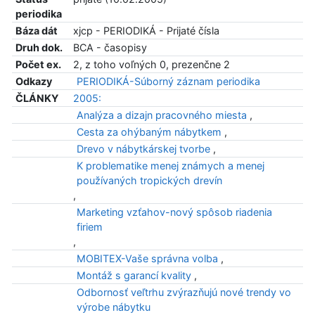
periodika
Báza dát
xjcp - PERIODIKÁ - Prijaté čísla
Druh dok.
BCA - časopisy
Počet ex.
2, z toho voľných 0, prezenčne 2
Odkazy
PERIODIKÁ-Súborný záznam periodika
ČLÁNKY
2005:
Analýza a dizajn pracovného miesta
,
Cesta za ohýbaným nábytkem
,
Drevo v nábytkárskej tvorbe
,
K problematike menej známych a menej
používaných tropických drevín
,
Marketing vzťahov-nový spôsob riadenia
firiem
,
MOBITEX-Vaše správna volba
,
Montáž s garancí kvality
,
Odbornosť veľtrhu zvýrazňujú nové trendy vo
výrobe nábytku