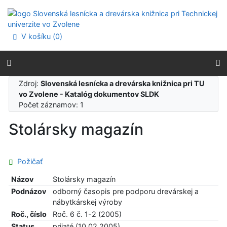
Prejsť na obsah
Prejsť na menu
Prehlásenie o webovej prístupnosti
V košíku (
0
)
Zdroj:
Slovenská lesnícka a drevárska knižnica pri TU
vo Zvolene - Katalóg dokumentov SLDK
Počet záznamov: 1
Stolársky magazín
Požičať
Názov
Stolársky magazín
Podnázov
odborný časopis pre podporu drevárskej a
nábytkárskej výroby
Roč., číslo
Roč. 6 č. 1-2 (2005)
Status
prijaté (10.02.2005)