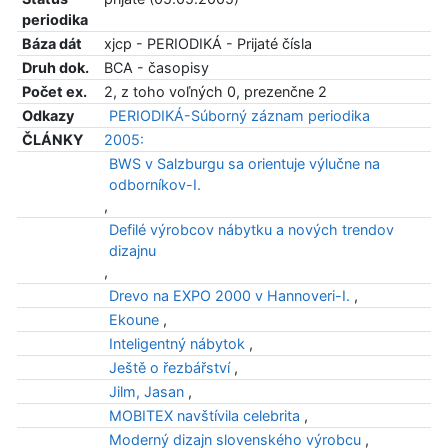
periodika
Báza dát
xjcp - PERIODIKÁ - Prijaté čísla
Druh dok.
BCA - časopisy
Počet ex.
2, z toho voľných 0, prezenčne 2
Odkazy
PERIODIKÁ-Súborný záznam periodika
ČLÁNKY
2005:
BWS v Salzburgu sa orientuje výlučne na
odborníkov-I.
,
Defilé výrobcov nábytku a nových trendov
dizajnu
,
Drevo na EXPO 2000 v Hannoveri-I.
,
Ekoune
,
Inteligentný nábytok
,
Ještě o řezbářství
,
Jilm, Jasan
,
MOBITEX navštívila celebrita
,
Moderný dizajn slovenského výrobcu
,