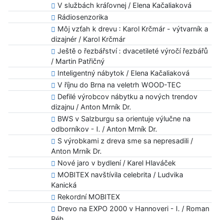
V službách kráľovnej / Elena Kačaliaková
Rádiosenzorika
Môj vzťah k drevu : Karol Krčmár - výtvarník a
dizajnér / Karol Krčmár
Ještě o řezbářství : dvacetileté výročí řezbářů
/ Martin Patřičný
Inteligentný nábytok / Elena Kačaliaková
V říjnu do Brna na veletrh WOOD-TEC
Defilé výrobcov nábytku a nových trendov
dizajnu / Anton Mrník Dr.
BWS v Salzburgu sa orientuje výlučne na
odborníkov - I. / Anton Mrník Dr.
S výrobkami z dreva sme sa nepresadili /
Anton Mrník Dr.
Nové jaro v bydlení / Karel Hlaváček
MOBITEX navštívila celebrita / Ludvika
Kanická
Rekordní MOBITEX
Drevo na EXPO 2000 v Hannoveri - I. / Roman
Réh