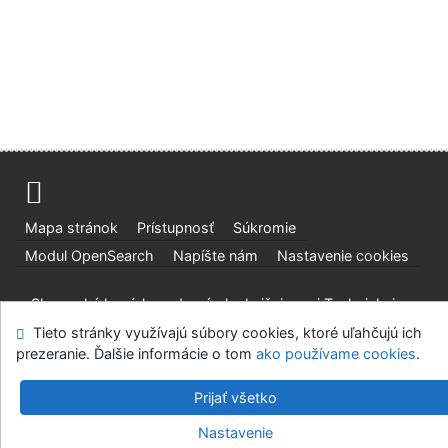
Mapa stránok
Prístupnosť
Súkromie
Modul OpenSearch
Napíšte nám
Nastavenie cookies
Slovenská lesnícka a drevárska knižnica pri Technickej
univerzite vo Zvolene
Tieto stránky využívajú súbory cookies, ktoré uľahčujú ich
prezeranie. Ďalšie informácie o tom
©1993-2026
IPAC
v.4.8.63a
-
Cosmotron Slovakia, s.r.o.
ako používame cookies
.
Prijať všetko
Nastavenie