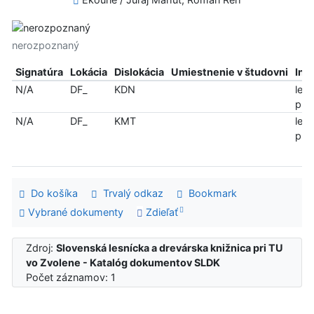
nerozpoznaný
Signatúra
Lokácia
Dislokácia
Umiestnenie v študovni
Inf
N/A
DF_
KDN
len
pre
N/A
DF_
KMT
len
pre
Do košíka
Trvalý odkaz
Bookmark
Vybrané dokumenty
Zdieľať
Zdroj:
Slovenská lesnícka a drevárska knižnica pri TU
vo Zvolene - Katalóg dokumentov SLDK
Počet záznamov: 1