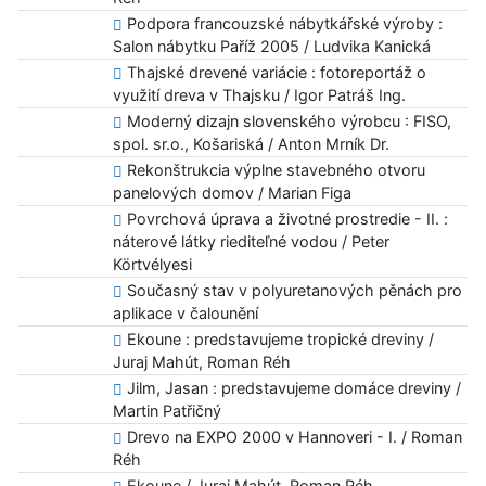
Podpora francouzské nábytkářské výroby :
Salon nábytku Paříž 2005 / Ludvika Kanická
Thajské drevené variácie : fotoreportáž o
využití dreva v Thajsku / Igor Patráš Ing.
Moderný dizajn slovenského výrobcu : FISO,
spol. sr.o., Košariská / Anton Mrník Dr.
Rekonštrukcia výplne stavebného otvoru
panelových domov / Marian Figa
Povrchová úprava a životné prostredie - II. :
náterové látky riediteľné vodou / Peter
Körtvélyesi
Současný stav v polyuretanových pěnách pro
aplikace v čalounění
Ekoune : predstavujeme tropické dreviny /
Juraj Mahút, Roman Réh
Jilm, Jasan : predstavujeme domáce dreviny /
Martin Patřičný
Drevo na EXPO 2000 v Hannoveri - I. / Roman
Réh
Ekoune / Juraj Mahút, Roman Réh