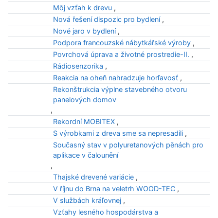
Môj vzťah k drevu
,
Nová řešení dispozic pro bydlení
,
Nové jaro v bydlení
,
Podpora francouzské nábytkářské výroby
,
Povrchová úprava a životné prostredie-II.
,
Rádiosenzorika
,
Reakcia na oheň nahradzuje horľavosť
,
Rekonštrukcia výplne stavebného otvoru
panelových domov
,
Rekordní MOBITEX
,
S výrobkami z dreva sme sa nepresadili
,
Současný stav v polyuretanových pěnách pro
aplikace v čalounění
,
Thajské drevené variácie
,
V říjnu do Brna na veletrh WOOD-TEC
,
V službách kráľovnej
,
Vzťahy lesného hospodárstva a