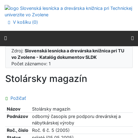
Prejsť na obsah
Prejsť na menu
Prehlásenie o webovej prístupnosti
V košíku (
0
)
Zdroj:
Slovenská lesnícka a drevárska knižnica pri TU
vo Zvolene - Katalóg dokumentov SLDK
Počet záznamov: 1
Stolársky magazín
Požičať
Názov
Stolársky magazín
Podnázov
odborný časopis pre podporu drevárskej a
nábytkárskej výroby
Roč., číslo
Roč. 6 č. 5 (2005)
Status
prijaté (05.05.2005)