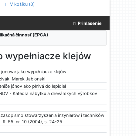
V košíku (
0
)
Prihlásenie
blikačná činnosť (EPCA)
o wypełniacze klejów
 jonowe jako wypełniacze klejów
Dzivák, Marek Jablonski
niče jónov ako plnivá do lepidiel
V - Katedra nábytku a drevárskych výrobkov
czasopismo stowarzyszenia inzynierów i techników
. R. 55, nr. 10 (2004), s. 24-25