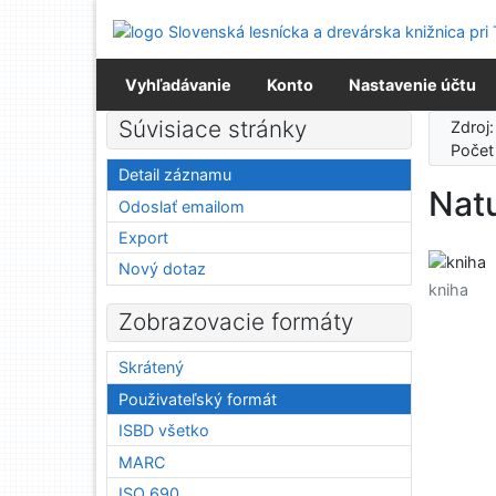
Prejsť na obsah
Prejsť na menu
Prehlásenie o webovej prístupnosti
Vyhľadávanie
Konto
Nastavenie účtu
Súvisiace stránky
Zdroj
Počet
Detail záznamu
Nat
Odoslať emailom
Export
Nový dotaz
kniha
Zobrazovacie formáty
Skrátený
Použivateľský formát
ISBD všetko
MARC
ISO 690