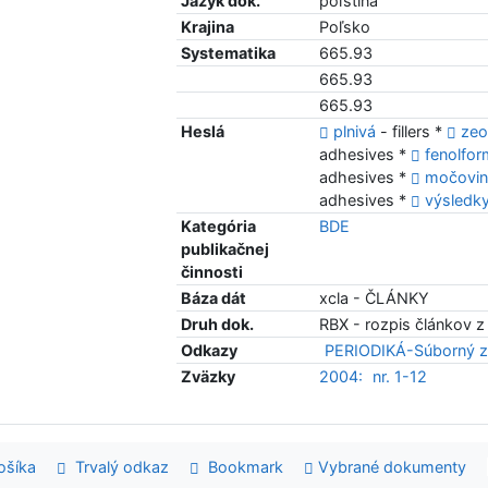
Jazyk dok.
poľština
Krajina
Poľsko
Systematika
665.93
665.93
665.93
Heslá
plnivá
- fillers *
zeo
adhesives *
fenolfor
adhesives *
močovin
adhesives *
výsledk
Kategória
BDE
publikačnej
činnosti
Báza dát
xcla - ČLÁNKY
Druh dok.
RBX - rozpis článkov z
Odkazy
PERIODIKÁ-Súborný z
Zväzky
2004:
nr. 1-12
šíka
Trvalý odkaz
Bookmark
Vybrané dokumenty