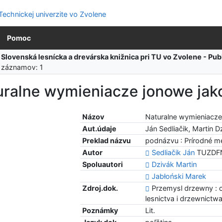
Pomoc
:
Slovenská lesnícka a drevárska knižnica pri TU vo Zvolene - Pu
 záznamov: 1
uralne wymieniacze jonowe jak
Názov
Naturalne wymieniacze
Aut.údaje
Ján Sedliačik, Martin 
Preklad názvu
podnázvu : Prírodné me
Autor
Sedliačik Ján
TUZDFND
Spoluautori
Dzivák Martin
Jabłoński Marek
Zdroj.dok.
Przemysl drzewny : 
lesnictva i drzewnictwa
Poznámky
Lit.