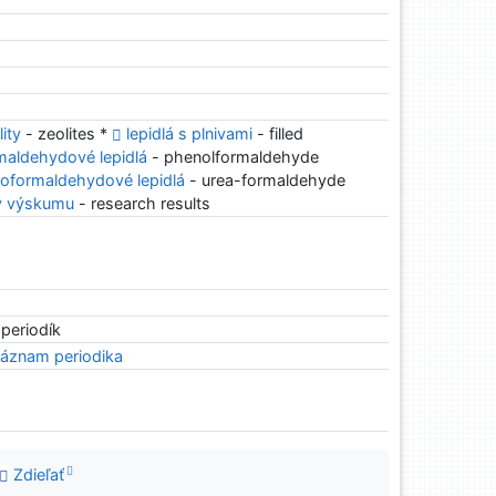
lity
- zeolites *
lepidlá s plnivami
- filled
maldehydové lepidlá
- phenolformaldehyde
oformaldehydové lepidlá
- urea-formaldehyde
y výskumu
- research results
 periodík
áznam periodika
Zdieľať