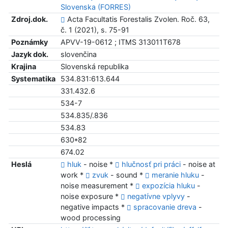
Slovenska (FORRES)
Zdroj.dok.
Acta Facultatis Forestalis Zvolen. Roč. 63,
č. 1 (2021), s. 75-91
Poznámky
APVV-19-0612 ; ITMS 313011T678
Jazyk dok.
slovenčina
Krajina
Slovenská republika
Systematika
534.831:613.644
331.432.6
534-7
534.835/.836
534.83
630*82
674.02
Heslá
hluk
- noise *
hlučnosť pri práci
- noise at
work *
zvuk
- sound *
meranie hluku
-
noise measurement *
expozícia hluku
-
noise exposure *
negatívne vplyvy
-
negative impacts *
spracovanie dreva
-
wood processing