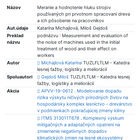
Názov
Meranie a hodnotenie hluku strojov
používaných pri prvotnom spracovaní dreva
a ich pôsobenie na pracovníkov
Aut.údaje
Katarína Michajlová, Miloš Gejdoš
Preklad
podnázvu : Measurement and evaluation of
názvu
the noise of machines used in the initial
treatment of wood and their effect on
workers
Autor
Michajlová Katarína
TUZLFLTLM - Katedra
lesnej ťažby, logistiky a meliorácií
Spoluautori
Gejdoš Miloš
TUZLFLTLM - Katedra lesnej
ťažby, logistiky a meliorácií
Akcia
APVV-19-0612
.
Modelovanie dopadu
rizika výskytu ničivých prírodných živlov na
hospodársky komplex lesníctvo - drevárstvo
v podmienkach pokračujúcej zmeny klímy
ITMS 313011T678
.
Komplexný výskum
mitigačných a adaptačných opatrení na
zmiernenie negatívnych dopadov
klimatických zmien na lesné ekosystémy