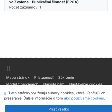
vo Zvolene - Publikačná činnosť (EPCA)
Počet záznamov: 1
Mapa stránok
Prístupnosť
Súkromie
Modul OpenSearch
Napíšte nám
Nastavenie cookies
Tieto stránky využívajú súbory cookies, ktoré uľahčujú ich
Slovenská lesnícka a drevárska knižnica pri Technickej
prezeranie. Ďalšie informácie o tom
ako používame cookies
.
univerzite vo Zvolene
©1993-2026
IPAC
v.4.8.63a
-
Cosmotron Slovakia, s.r.o.
Prijať všetko