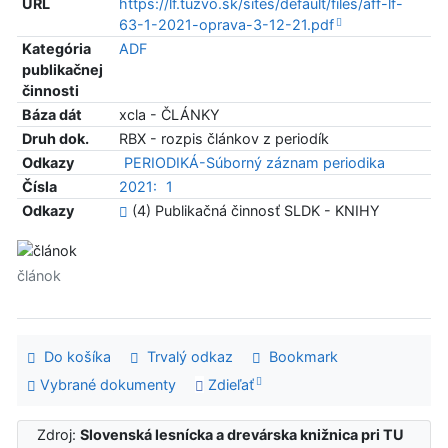
URL
https://lf.tuzvo.sk/sites/default/files/aff-lf-
63-1-2021-oprava-3-12-21.pdf
Kategória
ADF
publikačnej
činnosti
Báza dát
xcla - ČLÁNKY
Druh dok.
RBX - rozpis článkov z periodík
Odkazy
PERIODIKÁ-Súborný záznam periodika
Čísla
2021:
1
Odkazy
(4) Publikačná činnosť SLDK - KNIHY
článok
Do košíka
Trvalý odkaz
Bookmark
Vybrané dokumenty
Zdieľať
Zdroj:
Slovenská lesnícka a drevárska knižnica pri TU