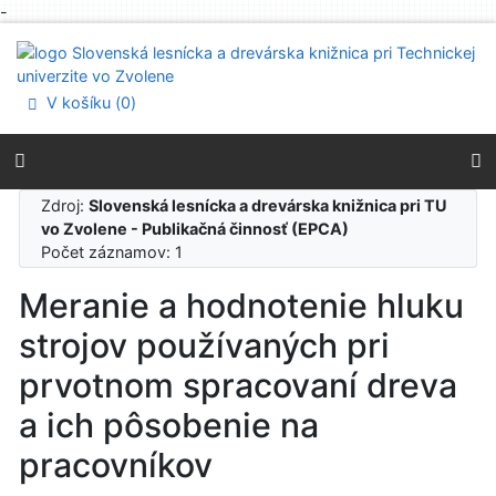
-
Prejsť na obsah
Prejsť na menu
Prehlásenie o webovej prístupnosti
V košíku (
0
)
Zdroj:
Slovenská lesnícka a drevárska knižnica pri TU
vo Zvolene - Publikačná činnosť (EPCA)
Počet záznamov: 1
Meranie a hodnotenie hluku
strojov používaných pri
prvotnom spracovaní dreva
a ich pôsobenie na
pracovníkov