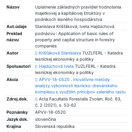
Názov
Uplatnenie základných pravidiel hodnotenia
majetkovej a kapitálovej štruktúry v
podnikoch lesného hospodárstva
Aut.údaje
Stanislava Krišťáková, Iveta Hajdúchová
Preklad
podnázvu : Application of basic rules of
názvu
property and capital structure in forestry
companies
Autor
Krišťáková Stanislava
TUZLFERL - Katedra
lesníckej ekonomiky a politiky
Spoluautori
Hajdúchová Iveta
TUZLFERL - Katedra
lesníckej ekonomiky a politiky
Akcia
APVV-18-0520
.
Inovatívne metódy
analýzy výkonnosti lesnícko-drevárskeho
komplexu s využitím princípov zeleného rastu
Zdroj.dok.
Acta Facultatis Forestalis Zvolen. Roč. 63,
č. 2 (2021), s. 53-62
Poznámky
APVV-18-0520
Jazyk dok.
slovenčina
Krajina
Slovenská republika