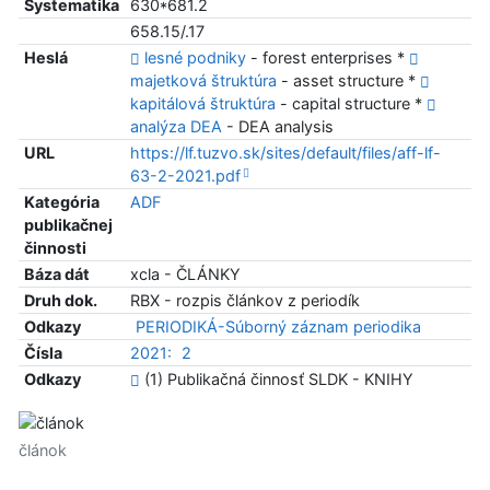
Systematika
630*681.2
658.15/.17
Heslá
lesné podniky
- forest enterprises *
majetková štruktúra
- asset structure *
kapitálová štruktúra
- capital structure *
analýza DEA
- DEA analysis
URL
https://lf.tuzvo.sk/sites/default/files/aff-lf-
63-2-2021.pdf
Kategória
ADF
publikačnej
činnosti
Báza dát
xcla - ČLÁNKY
Druh dok.
RBX - rozpis článkov z periodík
Odkazy
PERIODIKÁ-Súborný záznam periodika
Čísla
2021:
2
Odkazy
(1) Publikačná činnosť SLDK - KNIHY
článok