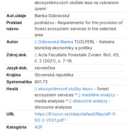
ekosystémových služieb lesa na vybranom
území
Aut.údaje
Bianka Dúbravská
Preklad
podnázvu : Requirements for the provision of
názvu
forest ecosystem services in the selected
area
Autor
Dúbravská Bianka
TUZLFERL - Katedra
lesníckej ekonomiky a politiky
Zdroj.dok.
Acta Facultatis Forestalis Zvolen. Roč. 63,
č. 2 (2021), s. 7-16
Jazyk dok.
slovenčina
Krajina
Slovenská republika
Systematika
801.73
Heslá
ekosystémové služby lesov
- forest
ecosystem services *
mediálne analýzy
-
media analyses *
diskurzné analýzy
-
discourse analyses
URL
https://lf.tuzvo.sk/sites/default/files/aff-lf-
63-2-2021.pdf
Kategória
ADF