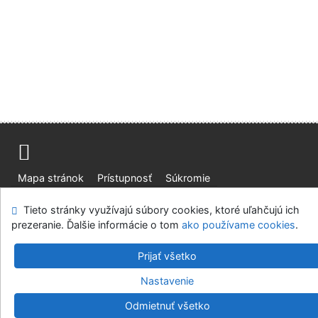
Mapa stránok
Prístupnosť
Súkromie
Modul OpenSearch
Napíšte nám
Nastavenie cookies
Tieto stránky využívajú súbory cookies, ktoré uľahčujú ich
prezeranie. Ďalšie informácie o tom
ako používame cookies
.
Slovenská lesnícka a drevárska knižnica pri Technickej
univerzite vo Zvolene
Prijať všetko
©1993-2026
IPAC
v.4.8.63a
-
Cosmotron Slovakia, s.r.o.
Nastavenie
Odmietnuť všetko