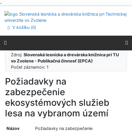
-
Prejsť na obsah
Prejsť na menu
Prehlásenie o webovej prístupnosti
V košíku (
0
)
Zdroj:
Slovenská lesnícka a drevárska knižnica pri TU
vo Zvolene - Publikačná činnosť (EPCA)
Počet záznamov: 1
Požiadavky na
zabezpečenie
ekosystémových služieb
lesa na vybranom území
Názov
Požiadavky na zabezpečenie