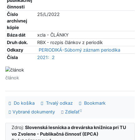
publikačnej
činnosti
Číslo
25/L/2022
archívnej
kópie
Báza dát
xcla - ČLÁNKY
Druh dok.
RBX - rozpis článkov z periodík
Odkazy
PERIODIKÁ-Súborný záznam periodika
Čísla
2021:
2
článok
Do košíka
Trvalý odkaz
Bookmark
Vybrané dokumenty
Zdieľať
Zdroj:
Slovenská lesnícka a drevárska knižnica pri TU
vo Zvolene - Publikačná činnosť (EPCA)