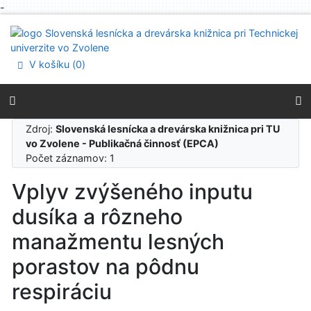
-
Prejsť na obsah
Prejsť na menu
Prehlásenie o webovej prístupnosti
V košíku (
0
)
Zdroj:
Slovenská lesnícka a drevárska knižnica pri TU
vo Zvolene - Publikačná činnosť (EPCA)
Počet záznamov: 1
Vplyv zvýšeného inputu
dusíka a rôzneho
manažmentu lesných
porastov na pôdnu
respiráciu