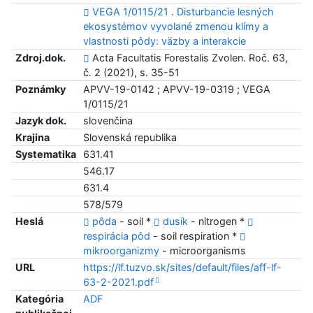
VEGA 1/0115/21
.
Disturbancie lesných
ekosystémov vyvolané zmenou klímy a
vlastnosti pôdy: väzby a interakcie
Zdroj.dok.
Acta Facultatis Forestalis Zvolen. Roč. 63,
č. 2 (2021), s. 35-51
Poznámky
APVV-19-0142 ; APVV-19-0319 ; VEGA
1/0115/21
Jazyk dok.
slovenčina
Krajina
Slovenská republika
Systematika
631.41
546.17
631.4
578/579
Heslá
pôda
- soil *
dusík
- nitrogen *
respirácia pôd
- soil respiration *
mikroorganizmy
- microorganisms
URL
https://lf.tuzvo.sk/sites/default/files/aff-lf-
63-2-2021.pdf
Kategória
ADF