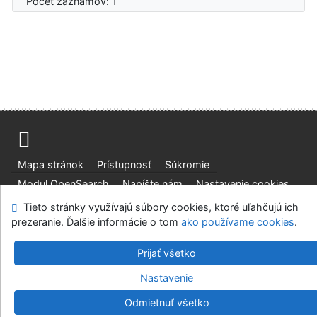
Počet záznamov: 1
Mapa stránok
Prístupnosť
Súkromie
Modul OpenSearch
Napíšte nám
Nastavenie cookies
Tieto stránky využívajú súbory cookies, ktoré uľahčujú ich
Slovenská lesnícka a drevárska knižnica pri Technickej
prezeranie. Ďalšie informácie o tom
ako používame cookies
.
univerzite vo Zvolene
Prijať všetko
©1993-2026
IPAC
v.4.8.63a
-
Cosmotron Slovakia, s.r.o.
Nastavenie
Odmietnuť všetko