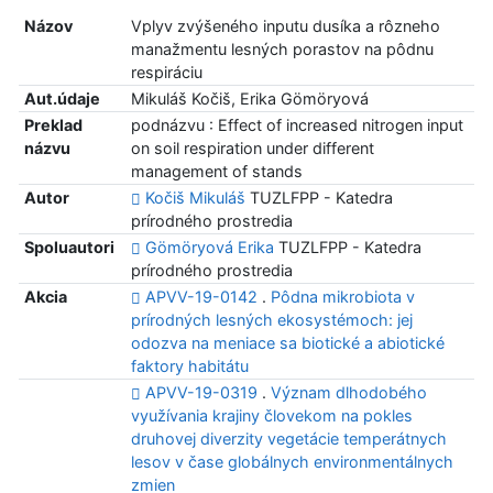
Názov
Vplyv zvýšeného inputu dusíka a rôzneho
manažmentu lesných porastov na pôdnu
respiráciu
Aut.údaje
Mikuláš Kočiš, Erika Gömöryová
Preklad
podnázvu : Effect of increased nitrogen input
názvu
on soil respiration under different
management of stands
Autor
Kočiš Mikuláš
TUZLFPP - Katedra
prírodného prostredia
Spoluautori
Gömöryová Erika
TUZLFPP - Katedra
prírodného prostredia
Akcia
APVV-19-0142
.
Pôdna mikrobiota v
prírodných lesných ekosystémoch: jej
odozva na meniace sa biotické a abiotické
faktory habitátu
APVV-19-0319
.
Význam dlhodobého
využívania krajiny človekom na pokles
druhovej diverzity vegetácie temperátnych
lesov v čase globálnych environmentálnych
zmien