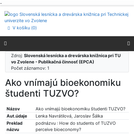
-
Prejsť na obsah
Prejsť na menu
Prehlásenie o webovej prístupnosti
V košíku (
0
)
Zdroj:
Slovenská lesnícka a drevárska knižnica pri TU
vo Zvolene - Publikačná činnosť (EPCA)
Počet záznamov: 1
Ako vnímajú bioekonomiku
študenti TUZVO?
Názov
Ako vnímajú bioekonomiku študenti TUZVO?
Aut.údaje
Lenka Navrátilová, Jaroslav Šálka
Preklad
podnázvu : How do students of TUZVO
názvu
perceive bioeconomy?