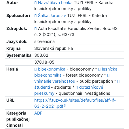
Autor
Navrátilová Lenka
TUZLFERL - Katedra
lesníckej ekonomiky a politiky
Spoluautori
Šálka Jaroslav
TUZLFERL - Katedra
lesníckej ekonomiky a politiky
Zdroj.dok.
Acta Facultatis Forestalis Zvolen. Roč. 63,
č. 2 (2021), s. 63-73
Jazyk dok.
slovenčina
Krajina
Slovenská republika
Systematika
303.62
378.18-05
Heslá
bioekonomika
- bioeconomy *
lesnícka
bioekonomika
- forest bioeconomy *
vnímanie verejnosťou
- public perception *
študenti
- students *
dotazníkové
prieskumy
- questionnair investigations
URL
https://lf.tuzvo.sk/sites/default/files/aff-lf-
63-2-2021.pdf
Kategória
ADF
publikačnej
činnosti