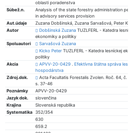
oblasti poradenstva
Súbež.n.
Analysis of the state forestry administration pe
in advisory services provision
Aut.údaje
Zuzana Dobšinská, Zuzana Sarvašová, Peter Kic
Autor
Dobšinská Zuzana
TUZLFERL - Katedra lesníck
ekonomiky a politiky
Spoluautori
Sarvašová Zuzana
Kicko Peter
TUZLFERL - Katedra lesníckej eko
politiky
Akcia
APVV-20-0429
.
Efektívna štátna správa lesn
hospodárstva
Zdroj.dok.
Acta Facultatis Forestalis Zvolen. Roč. 64, č. 2
s. 37-46
Poznámky
APVV-20-0429
Jazyk dok.
slovenčina
Krajina
Slovenská republika
Systematika
352/354
630
659.2