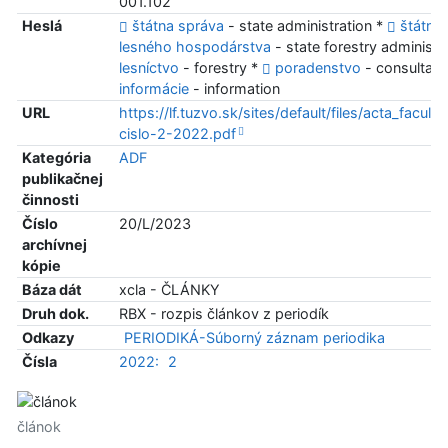
001.102
Heslá
štátna správa
- state administration *
štátna
lesného hospodárstva
- state forestry administr
lesníctvo
- forestry *
poradenstvo
- consultan
informácie
- information
URL
https://lf.tuzvo.sk/sites/default/files/acta_faculta
cislo-2-2022.pdf
Kategória
ADF
publikačnej
činnosti
Číslo
20/L/2023
archívnej
kópie
Báza dát
xcla - ČLÁNKY
Druh dok.
RBX - rozpis článkov z periodík
Odkazy
PERIODIKÁ-Súborný záznam periodika
Čísla
2022:
2
článok