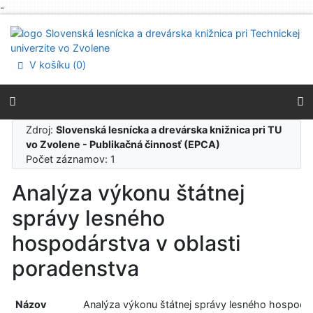
-
Prejsť na obsah
Prejsť na menu
Prehlásenie o webovej prístupnosti
V košíku (
0
)
Zdroj:
Slovenská lesnícka a drevárska knižnica pri TU
vo Zvolene - Publikačná činnosť (EPCA)
Počet záznamov: 1
Analýza výkonu štátnej
správy lesného
hospodárstva v oblasti
poradenstva
Názov
Analýza výkonu štátnej správy lesného hospodá