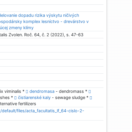
elovanie dopadu rizika výskytu ničivých
ospodársky komplex lesníctvo - drevárstvo v
úcej zmeny klímy
alis Zvolen. Roč. 64, č. 2 (2022), s. 47-63
ix viminalis *
dendromasa
- dendromass *
shes *
čistiarenské kaly
- sewage sludge *
ternative fertilizers
s/default/files/acta_facultatis_lf_64-cislo-2-