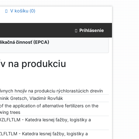
V košíku (
0
)
Prihlásenie
blikačná činnosť (EPCA)
ív na produkciu
tívnych hnojív na produkciu rýchlorastúcich drevín
inik Gretsch, Vladimír Rovňák
 the application of alternative fertilizers on the
wing trees
ZLFLTLM - Katedra lesnej ťažby, logistiky a
FLTLM - Katedra lesnej ťažby, logistiky a