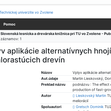
Pomoc
:
Slovenská lesnícka a drevárska knižnica pri TU vo Zvolene - Pu
 záznamov: 1
v aplikácie alternatívnych hnoj
lorastúcich drevín
Názov
Vplyv aplikácie alterna
Aut.údaje
Martin Lieskovský, Dom
Preklad názvu
podnázvu : The effect of
production of fast-gro
Autor
Lieskovský Martin
TU
meliorácií
Spoluautori
Gretsch Dominik
TUZL