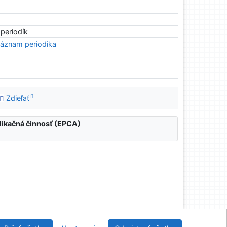
 periodík
áznam periodika
Zdieľať
blikačná činnosť (EPCA)
nícka a drevárska knižnica pri Technickej univerzite