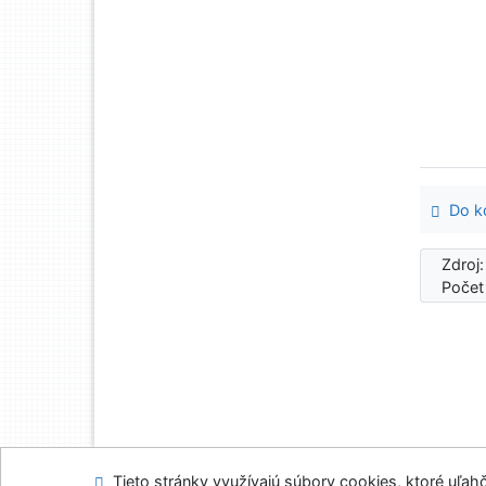
Do ko
Zdroj
Počet
Tieto stránky využívajú súbory cookies, ktoré uľahč