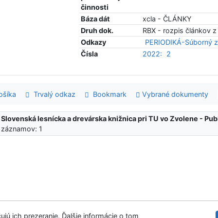
činnosti
Báza dát
xcla - ČLÁNKY
Druh dok.
RBX - rozpis článkov z
Odkazy
PERIODIKÁ-Súborný z
Čísla
2022:
2
šíka
Trvalý odkaz
Bookmark
Vybrané dokumenty
:
Slovenská lesnícka a drevárska knižnica pri TU vo Zvolene - Pu
 záznamov: 1
ujú ich prezeranie. Ďalšie informácie o tom
Slovenská les