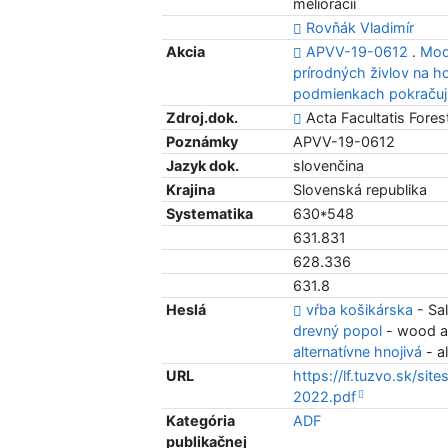
meliorácií
Rovňák Vladimír
Akcia
APVV-19-0612
.
Mod
prírodných živlov na h
podmienkach pokračuj
Zdroj.dok.
Acta Facultatis Forest
Poznámky
APVV-19-0612
Jazyk dok.
slovenčina
Krajina
Slovenská republika
Systematika
630*548
631.831
628.336
631.8
Heslá
vŕba košikárska
- Sal
drevný popol
- wood a
alternatívne hnojivá
- al
URL
https://lf.tuzvo.sk/site
2022.pdf
Kategória
ADF
publikačnej