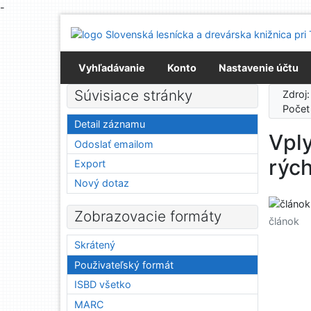
-
Prejsť na obsah
Prejsť na menu
Prehlásenie o webovej prístupnosti
Vyhľadávanie
Konto
Nastavenie účtu
Súvisiace stránky
Zdroj
Počet
Detail záznamu
Vply
Odoslať emailom
rých
Export
Nový dotaz
Zobrazovacie formáty
článok
Skrátený
Použivateľský formát
ISBD všetko
MARC