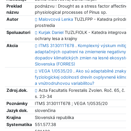
Preklad
podnázvu : Drought as a stress factor affecting 
názvu
physiological processes of Pinus sp.
Autor
Malovcová Lenka
TUZLFPP - Katedra prírodné
prostredia
Spoluautori
Kurjak Daniel
TUZLFIOLK - Katedra integrovane
ochrany lesa a krajiny
Akcia
ITMS 313011T678
.
Komplexný výskum mitiga
adaptačných opatrení na zmiernenie negatívnych
dopadov klimatických zmien na lesné ekosysté
Slovenska (FORRES)
VEGA 1/0535/20
.
Ako sú adaptabilné znaky
fyziologickej odolnosti drevín ovplyvnené klímou
a vnútrodruhovou variabilitou?
Zdroj.dok.
Acta Facultatis Forestalis Zvolen. Roč. 65, č. 1 
s. 23-34
Poznámky
ITMS 313011T678 ; VEGA 1/0535/20
Jazyk dok.
slovenčina
Krajina
Slovenská republika
Systematika
551.577.38