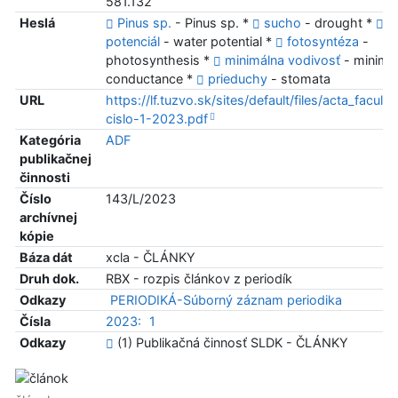
581.132
Heslá
Pinus sp.
- Pinus sp. *
sucho
- drought *
v
potenciál
- water potential *
fotosyntéza
-
photosynthesis *
minimálna vodivosť
- minima
conductance *
prieduchy
- stomata
URL
https://lf.tuzvo.sk/sites/default/files/acta_faculta
cislo-1-2023.pdf
Kategória
ADF
publikačnej
činnosti
Číslo
143/L/2023
archívnej
kópie
Báza dát
xcla - ČLÁNKY
Druh dok.
RBX - rozpis článkov z periodík
Odkazy
PERIODIKÁ-Súborný záznam periodika
Čísla
2023:
1
Odkazy
(1) Publikačná činnosť SLDK - ČLÁNKY