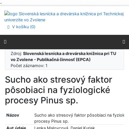
-
Prejsť na obsah
Prejsť na menu
Prehlásenie o webovej prístupnosti
V košíku (
0
)
Zdroj:
Slovenská lesnícka a drevárska knižnica pri TU
vo Zvolene - Publikačná činnosť (EPCA)
Počet záznamov: 1
Sucho ako stresový faktor
pôsobiaci na fyziologické
procesy Pinus sp.
Názov
Sucho ako stresový faktor pôsobiaci na fyziolog
procesy Pinus sp.
Aut.údaje
Lenka Malovcová, Daniel Kurjak