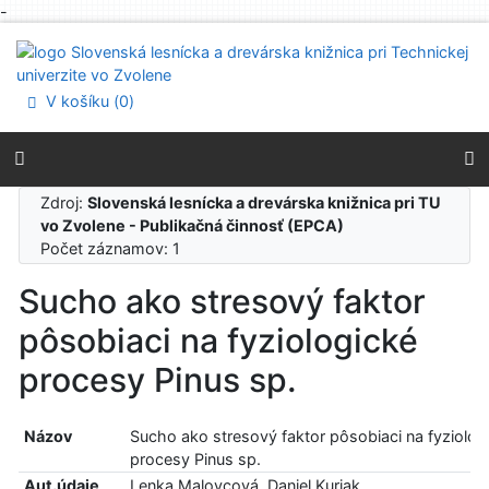
-
Prejsť na obsah
Prejsť na menu
Prehlásenie o webovej prístupnosti
V košíku (
0
)
Zdroj:
Slovenská lesnícka a drevárska knižnica pri TU
vo Zvolene - Publikačná činnosť (EPCA)
Počet záznamov: 1
Sucho ako stresový faktor
pôsobiaci na fyziologické
procesy Pinus sp.
Názov
Sucho ako stresový faktor pôsobiaci na fyziolog
procesy Pinus sp.
Aut.údaje
Lenka Malovcová, Daniel Kurjak