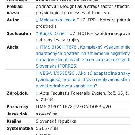
Preklad
podnázvu : Drought as a stress factor affecting 
názvu
physiological processes of Pinus sp.
Autor
Malovcová Lenka
TUZLFPP - Katedra prírodné
prostredia
Spoluautori
Kurjak Daniel
TUZLFIOLK - Katedra integrovane
ochrany lesa a krajiny
Akcia
ITMS 313011T678
.
Komplexný výskum mitiga
adaptačných opatrení na zmiernenie negatívnych
dopadov klimatických zmien na lesné ekosysté
Slovenska (FORRES)
VEGA 1/0535/20
.
Ako sú adaptabilné znaky
fyziologickej odolnosti drevín ovplyvnené klímou
a vnútrodruhovou variabilitou?
Zdroj.dok.
Acta Facultatis Forestalis Zvolen. Roč. 65, č. 1 
s. 23-34
Poznámky
ITMS 313011T678 ; VEGA 1/0535/20
Jazyk dok.
slovenčina
Krajina
Slovenská republika
Systematika
551.577.38