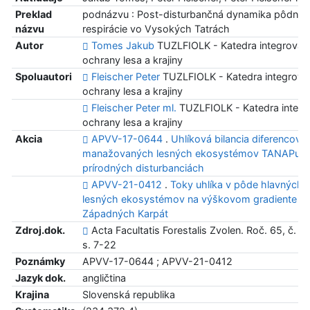
Preklad
podnázvu : Post-disturbančná dynamika pôdnej
názvu
respirácie vo Vysokých Tatrách
Autor
Tomes Jakub
TUZLFIOLK - Katedra integrovan
ochrany lesa a krajiny
Spoluautori
Fleischer Peter
TUZLFIOLK - Katedra integrova
ochrany lesa a krajiny
Fleischer Peter ml.
TUZLFIOLK - Katedra integr
ochrany lesa a krajiny
Akcia
APVV-17-0644
.
Uhlíková bilancia diferencova
manažovaných lesných ekosystémov TANAPu p
prírodných disturbanciách
APVV-21-0412
.
Toky uhlíka v pôde hlavných 
lesných ekosystémov na výškovom gradiente
Západných Karpát
Zdroj.dok.
Acta Facultatis Forestalis Zvolen. Roč. 65, č. 1 
s. 7-22
Poznámky
APVV-17-0644 ; APVV-21-0412
Jazyk dok.
angličtina
Krajina
Slovenská republika