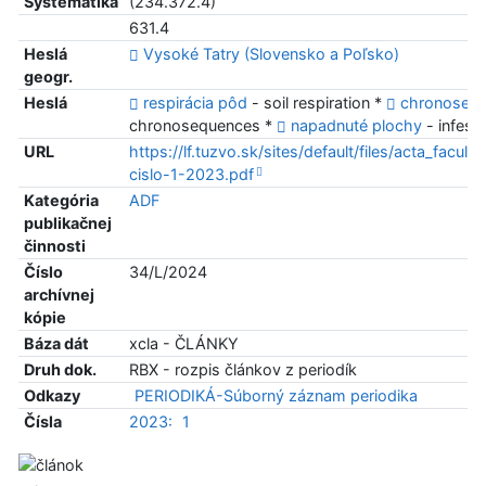
Systematika
(234.372.4)
631.4
Heslá
Vysoké Tatry (Slovensko a Poľsko)
geogr.
Heslá
respirácia pôd
- soil respiration *
chronosekv
chronosequences *
napadnuté plochy
- infeste
URL
https://lf.tuzvo.sk/sites/default/files/acta_faculta
cislo-1-2023.pdf
Kategória
ADF
publikačnej
činnosti
Číslo
34/L/2024
archívnej
kópie
Báza dát
xcla - ČLÁNKY
Druh dok.
RBX - rozpis článkov z periodík
Odkazy
PERIODIKÁ-Súborný záznam periodika
Čísla
2023:
1