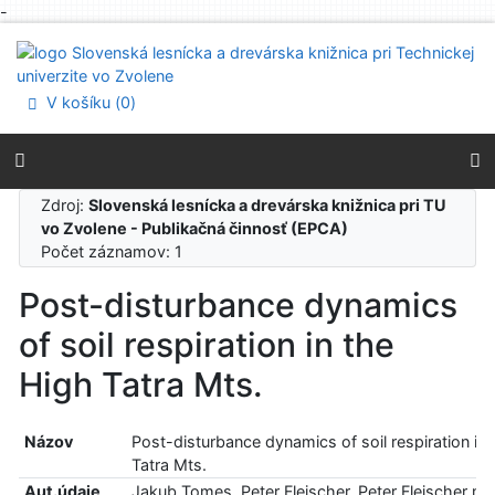
-
Prejsť na obsah
Prejsť na menu
Prehlásenie o webovej prístupnosti
V košíku (
0
)
Zdroj:
Slovenská lesnícka a drevárska knižnica pri TU
vo Zvolene - Publikačná činnosť (EPCA)
Počet záznamov: 1
Post-disturbance dynamics
of soil respiration in the
High Tatra Mts.
Názov
Post-disturbance dynamics of soil respiration in
Tatra Mts.
Aut.údaje
Jakub Tomes, Peter Fleischer, Peter Fleischer ml.