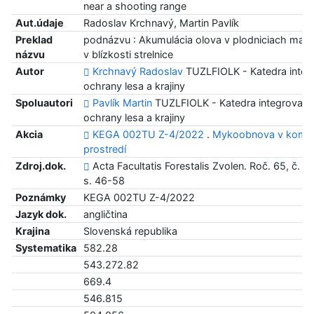
near a shooting range
Aut.údaje
Radoslav Krchnavý, Martin Pavlík
Preklad
podnázvu : Akumulácia olova v plodniciach mak
názvu
v blízkosti strelnice
Autor
Krchnavý Radoslav
TUZLFIOLK - Katedra integ
ochrany lesa a krajiny
Spoluautori
Pavlík Martin
TUZLFIOLK - Katedra integrovane
ochrany lesa a krajiny
Akcia
KEGA 002TU Z-4/2022
.
Mykoobnova v komu
prostredí
Zdroj.dok.
Acta Facultatis Forestalis Zvolen. Roč. 65, č. 1 
s. 46-58
Poznámky
KEGA 002TU Z-4/2022
Jazyk dok.
angličtina
Krajina
Slovenská republika
Systematika
582.28
543.272.82
669.4
546.815