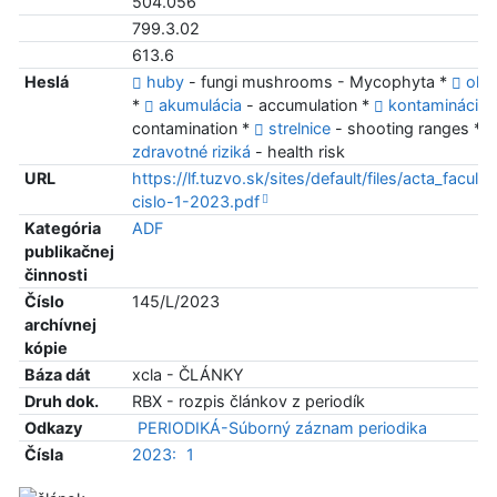
504.056
799.3.02
613.6
Heslá
huby
- fungi mushrooms - Mycophyta *
olo
*
akumulácia
- accumulation *
kontaminácia
contamination *
strelnice
- shooting ranges *
zdravotné riziká
- health risk
URL
https://lf.tuzvo.sk/sites/default/files/acta_faculta
cislo-1-2023.pdf
Kategória
ADF
publikačnej
činnosti
Číslo
145/L/2023
archívnej
kópie
Báza dát
xcla - ČLÁNKY
Druh dok.
RBX - rozpis článkov z periodík
Odkazy
PERIODIKÁ-Súborný záznam periodika
Čísla
2023:
1