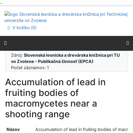
-
Prejsť na obsah
Prejsť na menu
Prehlásenie o webovej prístupnosti
V košíku (
0
)
Zdroj:
Slovenská lesnícka a drevárska knižnica pri TU
vo Zvolene - Publikačná činnosť (EPCA)
Počet záznamov: 1
Accumulation of lead in
fruiting bodies of
macromycetes near a
shooting range
Názov
Accumulation of lead in fruiting bodies of macr