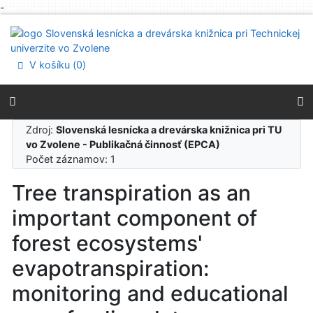
-
Prejsť na obsah
Prejsť na menu
Prehlásenie o webovej prístupnosti
V košíku (
0
)
Zdroj:
Slovenská lesnícka a drevárska knižnica pri TU
vo Zvolene - Publikačná činnosť (EPCA)
Počet záznamov: 1
Tree transpiration as an
important component of
forest ecosystems'
evapotranspiration:
monitoring and educational