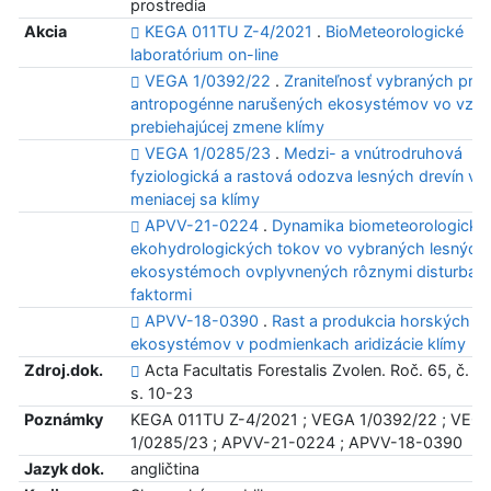
prostredia
Akcia
KEGA 011TU Z-4/2021
.
BioMeteorologické
laboratórium on-line
VEGA 1/0392/22
.
Zraniteľnosť vybraných prír
antropogénne narušených ekosystémov vo vzťa
prebiehajúcej zmene klímy
VEGA 1/0285/23
.
Medzi- a vnútrodruhová
fyziologická a rastová odozva lesných drevín v 
meniacej sa klímy
APVV-21-0224
.
Dynamika biometeorologický
ekohydrologických tokov vo vybraných lesných
ekosystémoch ovplyvnených rôznymi disturban
faktormi
APVV-18-0390
.
Rast a produkcia horských
ekosystémov v podmienkach aridizácie klímy
Zdroj.dok.
Acta Facultatis Forestalis Zvolen. Roč. 65, č. 2
s. 10-23
Poznámky
KEGA 011TU Z-4/2021 ; VEGA 1/0392/22 ; VEG
1/0285/23 ; APVV-21-0224 ; APVV-18-0390
Jazyk dok.
angličtina