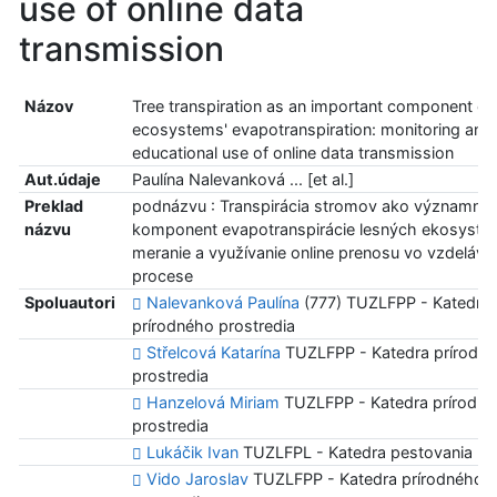
use of online data
transmission
Názov
Tree transpiration as an important component of 
ecosystems' evapotranspiration: monitoring and
educational use of online data transmission
Aut.údaje
Paulína Nalevanková ... [et al.]
Preklad
podnázvu : Transpirácia stromov ako významný
názvu
komponent evapotranspirácie lesných ekosysté
meranie a využívanie online prenosu vo vzdeláv
procese
Spoluautori
Nalevanková Paulína
(777) TUZLFPP - Katedra
prírodného prostredia
Střelcová Katarína
TUZLFPP - Katedra prírodn
prostredia
Hanzelová Miriam
TUZLFPP - Katedra prírodn
prostredia
Lukáčik Ivan
TUZLFPL - Katedra pestovania le
Vido Jaroslav
TUZLFPP - Katedra prírodného