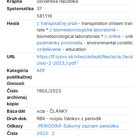
Krajina
Slovenská republika
Systematika
37
581.116
Heslá
transpiračný prúd
- transpiration stream transp
rate *
biometeorologické laboratóriá
-
biometeorological laboratories *
online
- online
podmienky prostredia
- environmental condition
vzdelávanie
- education
URL
https://lf.tuzvo.sk/sites/default/files/acta_faculta
cislo-2-2023_1.pdf
Kategória
ADF
publikačnej
činnosti
Číslo
190/L/2023
archívnej
kópie
Báza dát
xcla - ČLÁNKY
Druh dok.
RBX - rozpis článkov z periodík
Odkazy
PERIODIKÁ-Súborný záznam periodika
Čísla
2023:
2