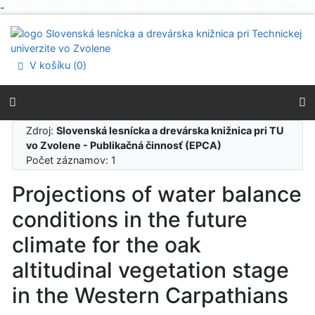
-
Prejsť na obsah
Prejsť na menu
Prehlásenie o webovej prístupnosti
V košíku (
0
)
Zdroj:
Slovenská lesnícka a drevárska knižnica pri TU
vo Zvolene - Publikačná činnosť (EPCA)
Počet záznamov: 1
Projections of water balance
conditions in the future
climate for the oak
altitudinal vegetation stage
in the Western Carpathians