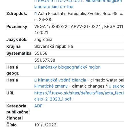
KEGA 011TU Z-4/2021
.
BioMeteorologické
laboratórium on-line
Zdroj.dok.
Acta Facultatis Forestalis Zvolen. Roč. 65, č. 2
s. 24-38
Poznámky
VEGA 1/0392/22 ; APVV-21-0224 ; KEGA 011TU
4/2021
Jazyk dok.
angličtina
Krajina
Slovenská republika
Systematika
551.58
551.577.38
Heslá
Panónsky biogeografický región
geogr.
Heslá
klimatická vodná bilancia
- climatic water bala
klimatické zmeny
- climatic changes *
sucho
-
URL
https://lf.tuzvo.sk/sites/default/files/acta_faculta
cislo-2-2023_1.pdf
Kategória
ADF
publikačnej
činnosti
Číslo
191/L/2023