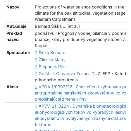
Názov
Projections of water balance conditions in the fu
climate for the oak altitudinal vegetation stage in
Western Carpathians
Aut.údaje
Bernard Šiška ... [et al.]
Preklad
podnázvu : Prognózy vodnej bilancie v podmien
názvu
budúcej klímy pre dubový vegetačný stupeň Zá
Karpát
Spoluautori
Šiška Bernard
Žilinský Matej
Štěpánek Petr
Greštiak Oravcová Zuzana
TUZLFPP - Katedra
prírodného prostredia
Akcia
VEGA 1/0392/22
.
Zraniteľnosť vybraných prír
antropogénne narušených ekosystémov vo vzťa
prebiehajúcej zmene klímy
APVV-21-0224
.
Dynamika biometeorologický
ekohydrologických tokov vo vybraných lesných
ekosystémoch ovplyvnených rôznymi disturban
faktormi