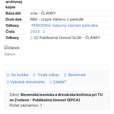
archívnej
kópie
Báza dát
xcla - ČLÁNKY
Druh dok.
RBX - rozpis článkov z periodík
Odkazy
PERIODIKÁ-Súborný záznam periodika
Čísla
2023:
2
Odkazy
(2) Publikačná činnosť SLDK - ČLÁNKY
článok
Do košíka
Trvalý odkaz
Bookmark
Vybrané dokumenty
Zdieľať
Zdroj:
Slovenská lesnícka a drevárska knižnica pri TU
vo Zvolene - Publikačná činnosť (EPCA)
Počet záznamov: 1