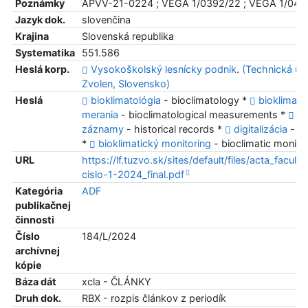
Poznámky
APVV-21-0224 ; VEGA 1/0392/22 ; VEGA 1/044
Jazyk dok.
slovenčina
Krajina
Slovenská republika
Systematika
551.586
Heslá korp.
Vysokoškolský lesnícky podnik
.
(Technická uni
Zvolen, Slovensko)
Heslá
bioklimatológia
- bioclimatology *
bioklimato
merania
- bioclimatological measurements *
hi
záznamy
- historical records *
digitalizácia
- di
*
bioklimatický monitoring
- bioclimatic monito
URL
https://lf.tuzvo.sk/sites/default/files/acta_faculta
cislo-1-2024_final.pdf
Kategória
ADF
publikačnej
činnosti
Číslo
184/L/2024
archívnej
kópie
Báza dát
xcla - ČLÁNKY
Druh dok.
RBX - rozpis článkov z periodík