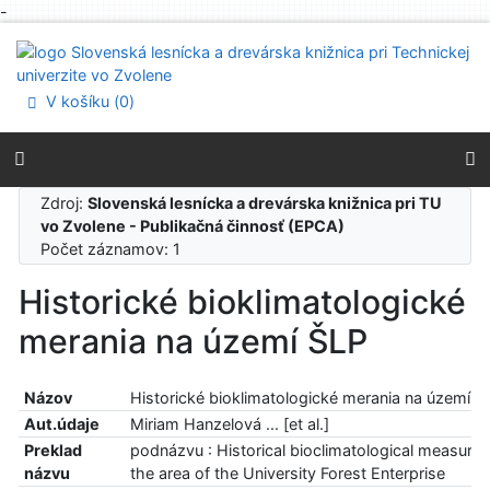
-
Prejsť na obsah
Prejsť na menu
Prehlásenie o webovej prístupnosti
V košíku (
0
)
Zdroj:
Slovenská lesnícka a drevárska knižnica pri TU
vo Zvolene - Publikačná činnosť (EPCA)
Počet záznamov: 1
Historické bioklimatologické
merania na území ŠLP
Názov
Historické bioklimatologické merania na území Š
Aut.údaje
Miriam Hanzelová ... [et al.]
Preklad
podnázvu : Historical bioclimatological measure
názvu
the area of the University Forest Enterprise