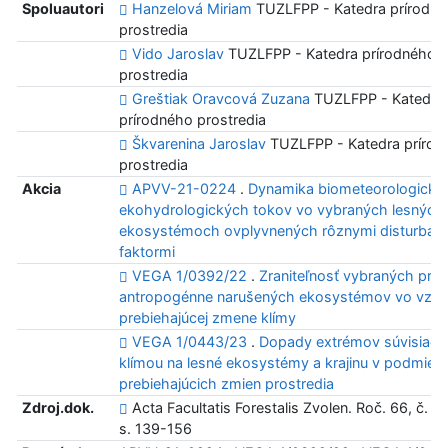
Spoluautori
Hanzelová Miriam
TUZLFPP - Katedra prírodn
prostredia
Vido Jaroslav
TUZLFPP - Katedra prírodného
prostredia
Greštiak Oravcová Zuzana
TUZLFPP - Katedra
prírodného prostredia
Škvarenina Jaroslav
TUZLFPP - Katedra prírod
prostredia
Akcia
APVV-21-0224
.
Dynamika biometeorologický
ekohydrologických tokov vo vybraných lesných
ekosystémoch ovplyvnených rôznymi disturban
faktormi
VEGA 1/0392/22
.
Zraniteľnosť vybraných prír
antropogénne narušených ekosystémov vo vzťa
prebiehajúcej zmene klímy
VEGA 1/0443/23
.
Dopady extrémov súvisiacic
klímou na lesné ekosystémy a krajinu v podmien
prebiehajúcich zmien prostredia
Zdroj.dok.
Acta Facultatis Forestalis Zvolen. Roč. 66, č. 1 
s. 139-156