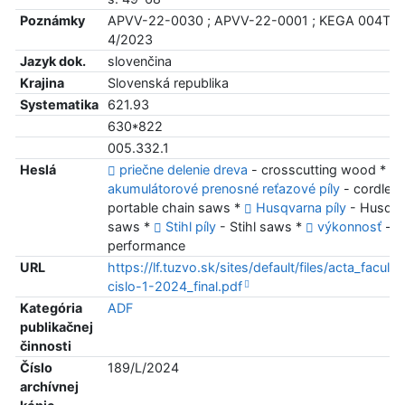
Poznámky
APVV-22-0030 ; APVV-22-0001 ; KEGA 004TU 
4/2023
Jazyk dok.
slovenčina
Krajina
Slovenská republika
Systematika
621.93
630*822
005.332.1
Heslá
priečne delenie dreva
- crosscutting wood *
akumulátorové prenosné reťazové píly
- cordles
portable chain saws *
Husqvarna píly
- Husqva
saws *
Stihl píly
- Stihl saws *
výkonnosť
-
performance
URL
https://lf.tuzvo.sk/sites/default/files/acta_faculta
cislo-1-2024_final.pdf
Kategória
ADF
publikačnej
činnosti
Číslo
189/L/2024
archívnej