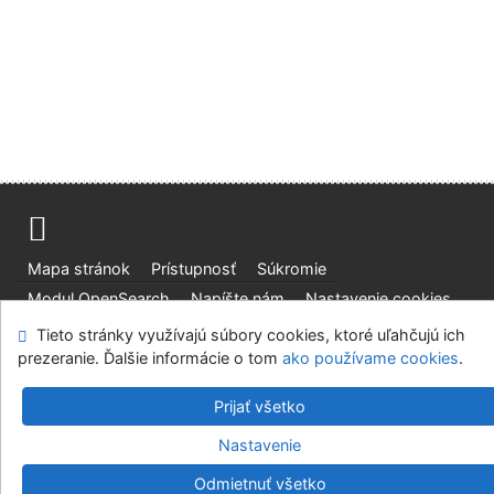
Mapa stránok
Prístupnosť
Súkromie
Modul OpenSearch
Napíšte nám
Nastavenie cookies
Tieto stránky využívajú súbory cookies, ktoré uľahčujú ich
Slovenská lesnícka a drevárska knižnica pri Technickej
prezeranie. Ďalšie informácie o tom
ako používame cookies
.
univerzite vo Zvolene
©1993-2026
IPAC
v.4.8.63a
Prijať všetko
-
Cosmotron Slovakia, s.r.o.
Nastavenie
Odmietnuť všetko