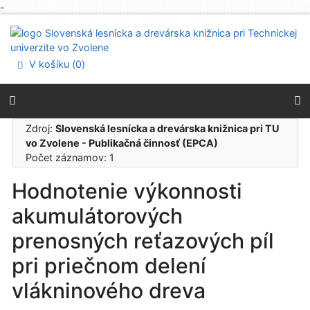
-
Prejsť na obsah
Prejsť na menu
Prehlásenie o webovej prístupnosti
V košíku (
0
)
Zdroj:
Slovenská lesnícka a drevárska knižnica pri TU
vo Zvolene - Publikačná činnosť (EPCA)
Počet záznamov: 1
Hodnotenie výkonnosti
akumulátorových
prenosných reťazových píl
pri priečnom delení
vlákninového dreva