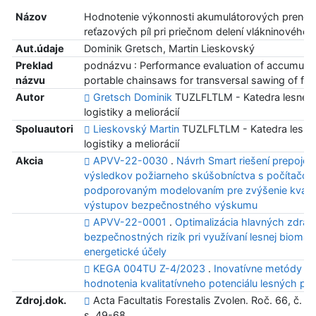
Názov
Hodnotenie výkonnosti akumulátorových preno
reťazových píl pri priečnom delení vlákninového 
Aut.údaje
Dominik Gretsch, Martin Lieskovský
Preklad
podnázvu : Performance evaluation of accumulat
názvu
portable chainsaws for transversal sawing of fi
Autor
Gretsch Dominik
TUZLFLTLM - Katedra lesnej 
logistiky a meliorácií
Spoluautori
Lieskovský Martin
TUZLFLTLM - Katedra lesnej
logistiky a meliorácií
Akcia
APVV-22-0030
.
Návrh Smart riešení prepojen
výsledkov požiarneho skúšobníctva s počítačo
podporovaným modelovaním pre zvýšenie kvalit
výstupov bezpečnostného výskumu
APVV-22-0001
.
Optimalizácia hlavných zdrav
bezpečnostných rizík pri využívaní lesnej biomas
energetické účely
KEGA 004TU Z-4/2023
.
Inovatívne metódy
hodnotenia kvalitatívneho potenciálu lesných po
Zdroj.dok.
Acta Facultatis Forestalis Zvolen. Roč. 66, č. 1 
s. 49-68