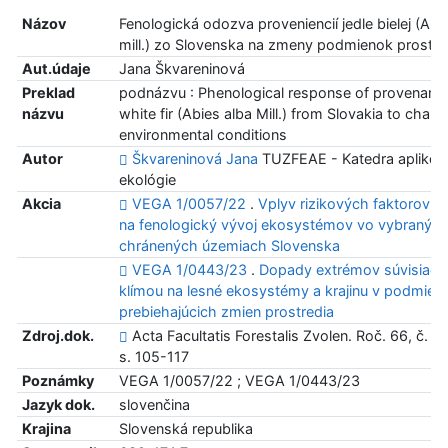
Názov
Fenologická odozva proveniencií jedle bielej (Abi
mill.) zo Slovenska na zmeny podmienok prostre
Aut.údaje
Jana Škvareninová
Preklad
podnázvu : Phenological response of provenanc
názvu
white fir (Abies alba Mill.) from Slovakia to chang
environmental conditions
Autor
Škvareninová Jana
TUZFEAE - Katedra aplikov
ekológie
Akcia
VEGA 1/0057/22
.
Vplyv rizikových faktorov p
na fenologický vývoj ekosystémov vo vybranýc
chránených územiach Slovenska
VEGA 1/0443/23
.
Dopady extrémov súvisiacic
klímou na lesné ekosystémy a krajinu v podmien
prebiehajúcich zmien prostredia
Zdroj.dok.
Acta Facultatis Forestalis Zvolen. Roč. 66, č. 1 
s. 105-117
Poznámky
VEGA 1/0057/22 ; VEGA 1/0443/23
Jazyk dok.
slovenčina
Krajina
Slovenská republika