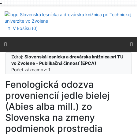
-
Prejsť na obsah
Prejsť na menu
Prehlásenie o webovej prístupnosti
V košíku (
0
)
Zdroj:
Slovenská lesnícka a drevárska knižnica pri TU
vo Zvolene - Publikačná činnosť (EPCA)
Počet záznamov: 1
Fenologická odozva
proveniencií jedle bielej
(Abies alba mill.) zo
Slovenska na zmeny
podmienok prostredia