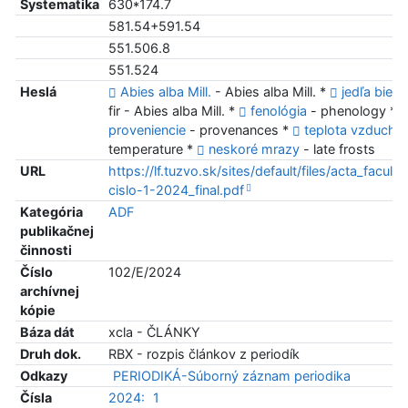
Systematika
630*174.7
581.54+591.54
551.506.8
551.524
Heslá
Abies alba Mill.
- Abies alba Mill. *
jedľa biela
fir - Abies alba Mill. *
fenológia
- phenology *
proveniencie
- provenances *
teplota vzduchu
temperature *
neskoré mrazy
- late frosts
URL
https://lf.tuzvo.sk/sites/default/files/acta_faculta
cislo-1-2024_final.pdf
Kategória
ADF
publikačnej
činnosti
Číslo
102/E/2024
archívnej
kópie
Báza dát
xcla - ČLÁNKY
Druh dok.
RBX - rozpis článkov z periodík
Odkazy
PERIODIKÁ-Súborný záznam periodika
Čísla
2024:
1