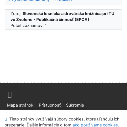
Zdroj:
Slovenská lesnícka a drevárska knižnica pri TU
vo Zvolene - Publikačná činnosť (EPCA)
Počet záznamov: 1
Mapa stránok
Prístupnosť
Súkromie
Modul OpenSearch
Napíšte nám
Nastavenie cookies
Tieto stránky využívajú súbory cookies, ktoré uľahčujú ich
prezeranie. Ďalšie informácie o tom
ako používame cookies
.
Slovenská lesnícka a drevárska knižnica pri Technickej