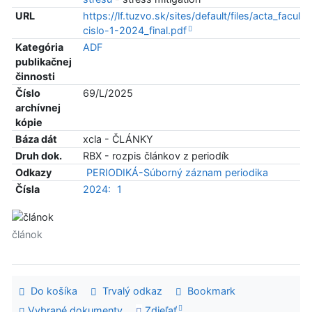
URL
https://lf.tuzvo.sk/sites/default/files/acta_faculta
cislo-1-2024_final.pdf
Kategória
ADF
publikačnej
činnosti
Číslo
69/L/2025
archívnej
kópie
Báza dát
xcla - ČLÁNKY
Druh dok.
RBX - rozpis článkov z periodík
Odkazy
PERIODIKÁ-Súborný záznam periodika
Čísla
2024:
1
článok
Do košíka
Trvalý odkaz
Bookmark
Vybrané dokumenty
Zdieľať