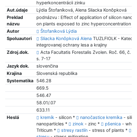
hyperkoncentrácii zinku
Aut.údaje
Lýdia Štofaníková, Alena Sliacka Konôpková
Preklad
podnázvu : Effect of application of silicon nanopa
názvu
on plants exposed to zinc hyperconcentration
Autor
Štofaníková Lýdia
Spoluautori
Sliacka Konôpková Alena
TUZLFIOLK - Katedra
integrovanej ochrany lesa a krajiny
Zdroj.dok.
Acta Facultatis Forestalis Zvolen. Roč. 66, č. 1 
s. 7-17
Jazyk dok.
slovenčina
Krajina
Slovenská republika
Systematika
546.28
669.5
546.47
58.01/.07
633.11
Heslá
kremík
- silicon *
nanočastice kremíka
- silic
nanoparticles *
zinok
- zinc *
pšenica
- wheat
Triticum *
stresy rastlín
- stress of plants *
z
stresu
- stress mitigation