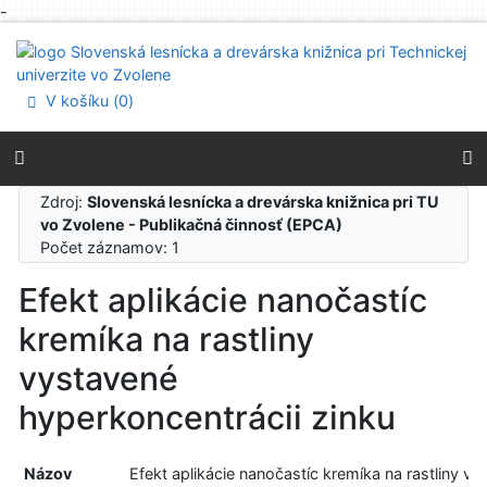
-
Prejsť na obsah
Prejsť na menu
Prehlásenie o webovej prístupnosti
V košíku (
0
)
Zdroj:
Slovenská lesnícka a drevárska knižnica pri TU
vo Zvolene - Publikačná činnosť (EPCA)
Počet záznamov: 1
Efekt aplikácie nanočastíc
kremíka na rastliny
vystavené
hyperkoncentrácii zinku
Názov
Efekt aplikácie nanočastíc kremíka na rastliny vy