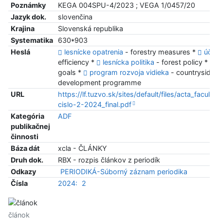
Poznámky
KEGA 004SPU-4/2023 ; VEGA 1/0457/20
Jazyk dok.
slovenčina
Krajina
Slovenská republika
Systematika
630*903
Heslá
lesnícke opatrenia
- forestry measures *
účin
efficiency *
lesnícka politika
- forest policy *
goals *
program rozvoja vidieka
- countryside
development programme
URL
https://lf.tuzvo.sk/sites/default/files/acta_faculta
cislo-2-2024_final.pdf
Kategória
ADF
publikačnej
činnosti
Báza dát
xcla - ČLÁNKY
Druh dok.
RBX - rozpis článkov z periodík
Odkazy
PERIODIKÁ-Súborný záznam periodika
Čísla
2024:
2
článok