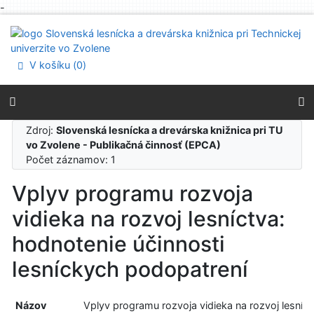
-
Prejsť na obsah
Prejsť na menu
Prehlásenie o webovej prístupnosti
V košíku (
0
)
Zdroj:
Slovenská lesnícka a drevárska knižnica pri TU
vo Zvolene - Publikačná činnosť (EPCA)
Počet záznamov: 1
Vplyv programu rozvoja
vidieka na rozvoj lesníctva:
hodnotenie účinnosti
lesníckych podopatrení
Názov
Vplyv programu rozvoja vidieka na rozvoj lesníct