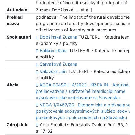
hodnotenie účinnosti lesníckych podopatrení
Aut.údaje
Zuzana Dobšinská ... [et al.]
Preklad
podnázvu : The impact of the rural development
názvu
programme on forestry development: assessing 
effectiveness of forestry sub-measures
Spoluautori
Dobšinská Zuzana
TUZLFERL - Katedra lesníck
ekonomiky a politiky
Báliková Klára
TUZLFERL - Katedra lesníckej e
a politiky
Sarvašová Zuzana
Válovčan Ján
TUZLFERL - Katedra lesníckej e
a politiky
Akcia
KEGA 004SPU-4/2023
.
KR:EK:IN - Krajinná e
pre inovatívne a udržateľné interdisciplinárne
vysokoškolské vzdelávanie na Slovensku
VEGA 1/0457/20
.
Ekonomické a právne podm
poskytovania ekosystémových služieb lesov v
pozemkových spoločenstvách na Slovensku
Zdroj.dok.
Acta Facultatis Forestalis Zvolen. Roč. 66, č. 2
s. 17-32