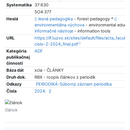
Systematika
37:630
5O4:377
Heslá
lesná pedagogika
- forest pedagogy *
environmentálna výchova
- environmental educa
informačné nástroje
- information tools
URL
https://lf.tuzvo.sk/sites/default/files/acta_faculta
cislo-2-2024_final.pdf
Kategória
ADF
publikačnej
činnosti
Báza dát
xcla - ČLÁNKY
Druh dok.
RBX - rozpis článkov z periodík
Odkazy
PERIODIKÁ-Súborný záznam periodika
Čísla
2024:
2
článok