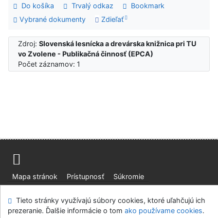
Do košíka
Trvalý odkaz
Bookmark
Vybrané dokumenty
Zdieľať
Zdroj:
Slovenská lesnícka a drevárska knižnica pri TU
vo Zvolene - Publikačná činnosť (EPCA)
Počet záznamov: 1
Mapa stránok
Prístupnosť
Súkromie
Modul OpenSearch
Napíšte nám
Nastavenie cookies
Tieto stránky využívajú súbory cookies, ktoré uľahčujú ich
prezeranie. Ďalšie informácie o tom
ako používame cookies
.
Slovenská lesnícka a drevárska knižnica pri Technickej