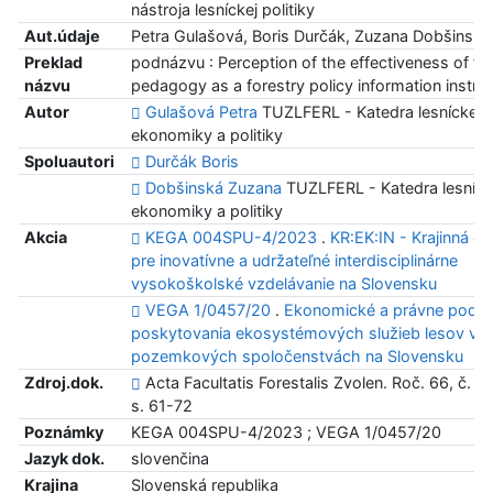
nástroja lesníckej politiky
Aut.údaje
Petra Gulašová, Boris Durčák, Zuzana Dobšinská
Preklad
podnázvu : Perception of the effectiveness of fo
názvu
pedagogy as a forestry policy information instr
Autor
Gulašová Petra
TUZLFERL - Katedra lesníckej
ekonomiky a politiky
Spoluautori
Durčák Boris
Dobšinská Zuzana
TUZLFERL - Katedra lesníck
ekonomiky a politiky
Akcia
KEGA 004SPU-4/2023
.
KR:EK:IN - Krajinná e
pre inovatívne a udržateľné interdisciplinárne
vysokoškolské vzdelávanie na Slovensku
VEGA 1/0457/20
.
Ekonomické a právne podm
poskytovania ekosystémových služieb lesov v
pozemkových spoločenstvách na Slovensku
Zdroj.dok.
Acta Facultatis Forestalis Zvolen. Roč. 66, č. 2
s. 61-72
Poznámky
KEGA 004SPU-4/2023 ; VEGA 1/0457/20
Jazyk dok.
slovenčina
Krajina
Slovenská republika