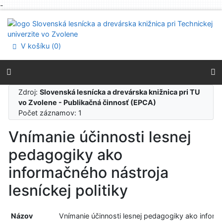
-
Prejsť na obsah
Prejsť na menu
Prehlásenie o webovej prístupnosti
V košíku (
0
)
Zdroj:
Slovenská lesnícka a drevárska knižnica pri TU
vo Zvolene - Publikačná činnosť (EPCA)
Počet záznamov: 1
Vnímanie účinnosti lesnej
pedagogiky ako
informačného nástroja
lesníckej politiky
Názov
Vnímanie účinnosti lesnej pedagogiky ako infor