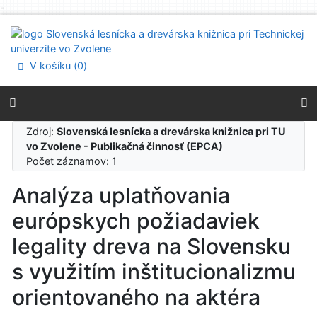
-
Prejsť na obsah
Prejsť na menu
Prehlásenie o webovej prístupnosti
V košíku (
0
)
Zdroj:
Slovenská lesnícka a drevárska knižnica pri TU
vo Zvolene - Publikačná činnosť (EPCA)
Počet záznamov: 1
Analýza uplatňovania
európskych požiadaviek
legality dreva na Slovensku
s využitím inštitucionalizmu
orientovaného na aktéra