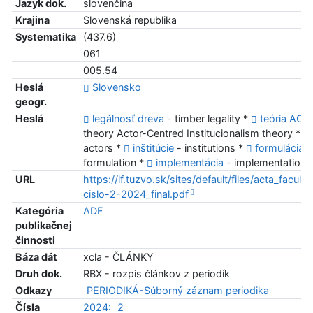
Jazyk dok.
slovenčina
Krajina
Slovenská republika
Systematika
(437.6)
061
005.54
Heslá
Slovensko
geogr.
Heslá
legálnosť dreva
- timber legality *
teória ACI
-
theory Actor-Centred Institucionalism theory *
actors *
inštitúcie
- institutions *
formulácia
-
formulation *
implementácia
- implementation
URL
https://lf.tuzvo.sk/sites/default/files/acta_faculta
cislo-2-2024_final.pdf
Kategória
ADF
publikačnej
činnosti
Báza dát
xcla - ČLÁNKY
Druh dok.
RBX - rozpis článkov z periodík
Odkazy
PERIODIKÁ-Súborný záznam periodika
Čísla
2024:
2