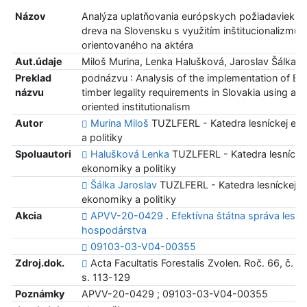
Názov
Analýza uplatňovania európskych požiadaviek leg
dreva na Slovensku s využitím inštitucionalizmu
orientovaného na aktéra
Aut.údaje
Miloš Murina, Lenka Halušková, Jaroslav Šálka
Preklad
podnázvu : Analysis of the implementation of E
názvu
timber legality requirements in Slovakia using act
oriented institutionalism
Autor
Murina Miloš
TUZLFERL - Katedra lesníckej ek
a politiky
Spoluautori
Halušková Lenka
TUZLFERL - Katedra lesnícke
ekonomiky a politiky
Šálka Jaroslav
TUZLFERL - Katedra lesníckej
ekonomiky a politiky
Akcia
APVV-20-0429
.
Efektívna štátna správa lesn
hospodárstva
09103-03-V04-00355
Zdroj.dok.
Acta Facultatis Forestalis Zvolen. Roč. 66, č. 2
s. 113-129
Poznámky
APVV-20-0429 ; 09103-03-V04-00355