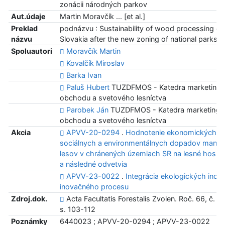
zonácii národných parkov
Aut.údaje
Martin Moravčík ... [et al.]
Preklad
podnázvu : Sustainability of wood processing enti
názvu
Slovakia after the new zoning of national parks
Spoluautori
Moravčík Martin
Kovalčík Miroslav
Barka Ivan
Paluš Hubert
TUZDFMOS - Katedra marketingu
obchodu a svetového lesníctva
Parobek Ján
TUZDFMOS - Katedra marketingu
obchodu a svetového lesníctva
Akcia
APVV-20-0294
.
Hodnotenie ekonomických,
sociálnych a environmentálnych dopadov mana
lesov v chránených územiach SR na lesné hosp
a následné odvetvia
APVV-23-0022
.
Integrácia ekologických inová
inovačného procesu
Zdroj.dok.
Acta Facultatis Forestalis Zvolen. Roč. 66, č. 2
s. 103-112
Poznámky
6440023 ; APVV-20-0294 ; APVV-23-0022