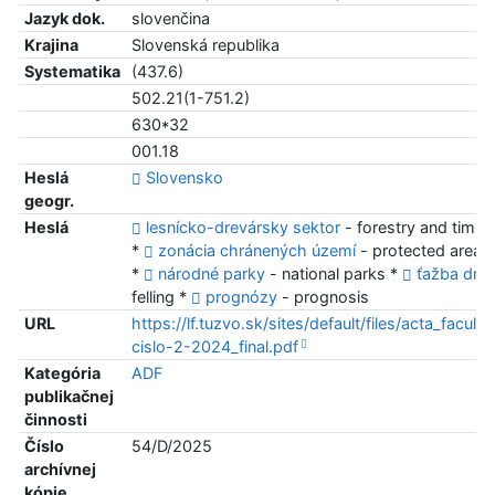
Jazyk dok.
slovenčina
Krajina
Slovenská republika
Systematika
(437.6)
502.21(1-751.2)
630*32
001.18
Heslá
Slovensko
geogr.
Heslá
lesnícko-drevársky sektor
- forestry and timbe
*
zonácia chránených území
- protected areas
*
národné parky
- national parks *
ťažba dre
felling *
prognózy
- prognosis
URL
https://lf.tuzvo.sk/sites/default/files/acta_faculta
cislo-2-2024_final.pdf
Kategória
ADF
publikačnej
činnosti
Číslo
54/D/2025
archívnej
kópie