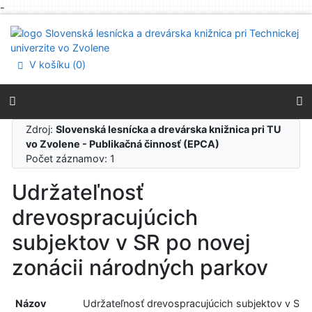
-
Prejsť na obsah
Prejsť na menu
Prehlásenie o webovej prístupnosti
V košíku (
0
)
Zdroj:
Slovenská lesnícka a drevárska knižnica pri TU
vo Zvolene - Publikačná činnosť (EPCA)
Počet záznamov: 1
Udržateľnosť
drevospracujúcich
subjektov v SR po novej
zonácii národných parkov
Názov
Udržateľnosť drevospracujúcich subjektov v SR 