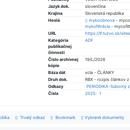
Jazyk dok.
slovenčina
Krajina
Slovenská republika
Heslá
mykoobnova
- mycor
mykofiltrácia
- mycofilt
URL
https://lf.tuzvo.sk/site
Kategória
ADF
publikačnej
činnosti
Číslo archívnej
19/L/2026
kópie
Báza dát
xcla - ČLÁNKY
Druh dok.
RBX - rozpis článkov z
Odkazy
PERIODIKÁ-Súborný z
Čísla
2025:
1
šíka
Trvalý odkaz
Bookmark
Vybrané dokumenty