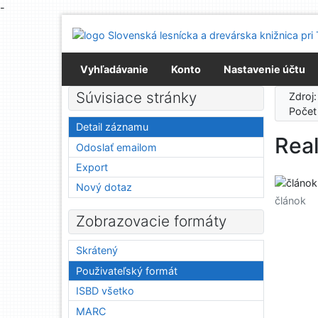
-
Prejsť na obsah
Prejsť na menu
Prehlásenie o webovej prístupnosti
Vyhľadávanie
Konto
Nastavenie účtu
Súvisiace stránky
Zdroj
Počet
Detail záznamu
Rea
Odoslať emailom
Export
Nový dotaz
článok
Zobrazovacie formáty
Skrátený
Použivateľský formát
ISBD všetko
MARC