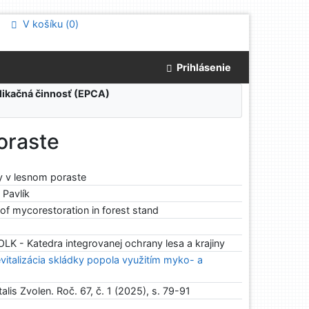
V košíku (
0
)
Prihlásenie
blikačná činnosť (EPCA)
oraste
y v lesnom poraste
 Pavlík
 of mycorestoration in forest stand
K - Katedra integrovanej ochrany lesa a krajiny
vitalizácia skládky popola využitím myko- a
alis Zvolen. Roč. 67, č. 1 (2025), s. 79-91