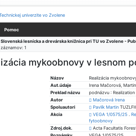
Pomoc
:
Slovenská lesnícka a drevárska knižnica pri TU vo Zvolene - Pu
 záznamov: 1
lizácia mykoobnovy v lesnom p
Názov
Realizácia mykoobnov
Aut.údaje
Irena Mačorová, Martin
Preklad názvu
podnázvu : Realization
Autor
Mačorová Irena
Spoluautori
Pavlík Martin
TUZLFIOL
Akcia
VEGA 1/0575/25
.
Re
fytoobnovy
Zdroj.dok.
Acta Facultatis Forest
Poznámky
VEGA 1/0575/25