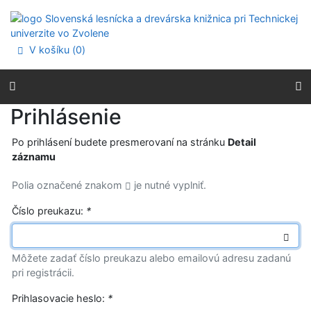
Prejsť na obsah
Prejsť na menu
Prehlásenie o webovej prístupnosti
V košíku (
0
)
Prihlásenie
Po prihlásení budete presmerovaní na stránku
Detail
záznamu
Polia označené znakom
je nutné vyplniť.
Číslo preukazu:
*
Môžete zadať číslo preukazu alebo emailovú adresu zadanú
pri registrácii.
Prihlasovacie heslo:
*