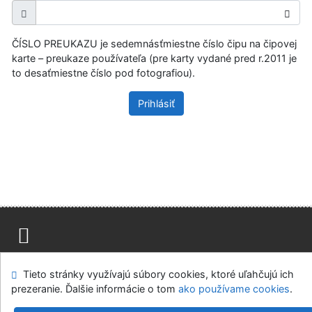
ČÍSLO PREUKAZU je sedemnásťmiestne číslo čipu na čipovej
karte – preukaze používateľa (pre karty vydané pred r.2011 je
to desaťmiestne číslo pod fotografiou).
Prihlásiť
Mapa stránok
Prístupnosť
Súkromie
Tieto stránky využívajú súbory cookies, ktoré uľahčujú ich
Modul OpenSearch
Napíšte nám
Nastavenie cookies
prezeranie. Ďalšie informácie o tom
ako používame cookies
.