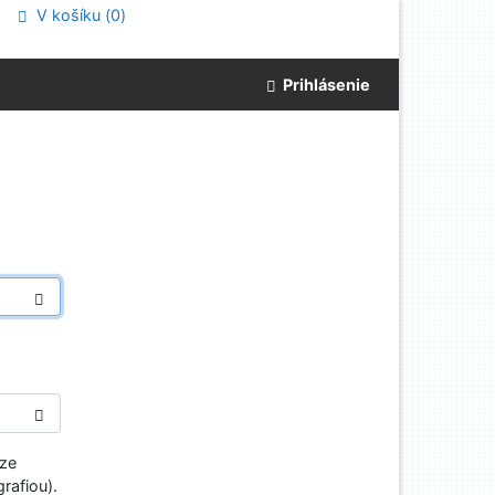
V košíku (
0
)
Prihlásenie
aze
rafiou).