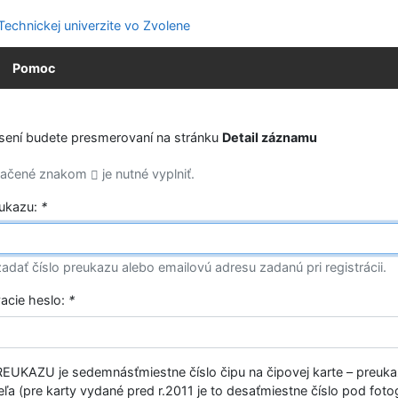
Pomoc
ásení budete presmerovaní na stránku
Detail záznamu
značené znakom
je nutné vyplniť.
eukazu:
*
adať číslo preukazu alebo emailovú adresu zadanú pri registrácii.
vacie heslo:
*
EUKAZU je sedemnásťmiestne číslo čipu na čipovej karte – preuk
ľa (pre karty vydané pred r.2011 je to desaťmiestne číslo pod fotog