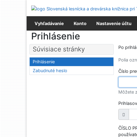
Prejsť na obsah
Prejsť na menu
Prehlásenie o webovej prístupnosti
Vyhľadávanie
Konto
Nastavenie účtu
Prihlásenie
Po prihl
Súvisiace stránky
Polia o
Prihlásenie
Zabudnuté heslo
Číslo pr
Môžete z
Prihlaso
ČÍSLO PR
používate