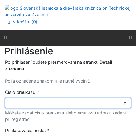
Prejsť na obsah
Prejsť na menu
Prehlásenie o webovej prístupnosti
V košíku (
0
)
Prihlásenie
Po prihlásení budete presmerovaní na stránku
Detail
záznamu
Polia označené znakom
je nutné vyplniť.
Číslo preukazu:
*
Môžete zadať číslo preukazu alebo emailovú adresu zadanú
pri registrácii.
Prihlasovacie heslo:
*