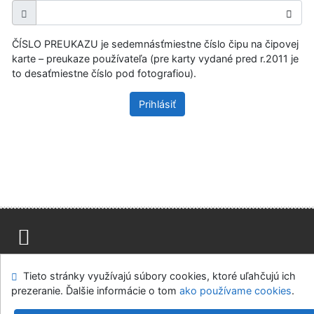
ČÍSLO PREUKAZU je sedemnásťmiestne číslo čipu na čipovej
karte – preukaze používateľa (pre karty vydané pred r.2011 je
to desaťmiestne číslo pod fotografiou).
Prihlásiť
Mapa stránok
Prístupnosť
Súkromie
Tieto stránky využívajú súbory cookies, ktoré uľahčujú ich
Modul OpenSearch
Napíšte nám
Nastavenie cookies
prezeranie. Ďalšie informácie o tom
ako používame cookies
.