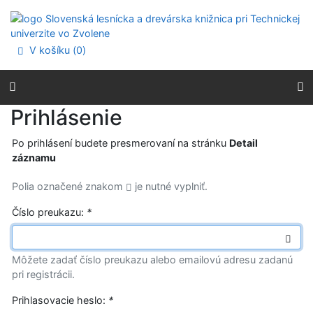
Prejsť na obsah
Prejsť na menu
Prehlásenie o webovej prístupnosti
V košíku (
0
)
Prihlásenie
Po prihlásení budete presmerovaní na stránku
Detail
záznamu
Polia označené znakom
je nutné vyplniť.
Číslo preukazu:
*
Môžete zadať číslo preukazu alebo emailovú adresu zadanú
pri registrácii.
Prihlasovacie heslo:
*