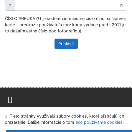
ČÍSLO PREUKAZU je sedemnásťmiestne číslo čipu na čipovej
karte – preukaze používateľa (pre karty vydané pred r.2011 je
to desaťmiestne číslo pod fotografiou).
Prihlásiť
Mapa stránok
Prístupnosť
Súkromie
Tieto stránky využívajú súbory cookies, ktoré uľahčujú ich
Modul OpenSearch
Napíšte nám
Nastavenie cookies
prezeranie. Ďalšie informácie o tom
ako používame cookies
.