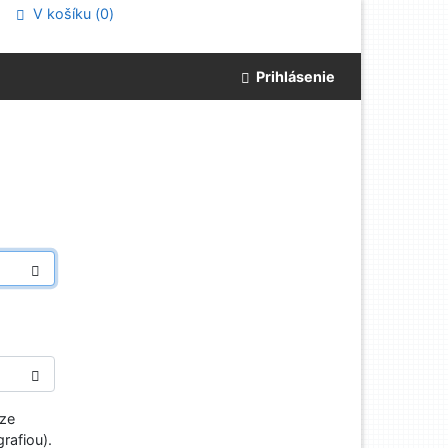
V košíku (
0
)
Prihlásenie
aze
rafiou).