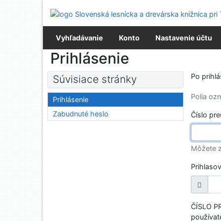
Prejsť na obsah
Prejsť na menu
Prehlásenie o webovej prístupnosti
Vyhľadávanie
Konto
Nastavenie účtu
Prihlásenie
Po prihl
Súvisiace stránky
Polia o
Prihlásenie
Zabudnuté heslo
Číslo pr
Môžete z
Prihlaso
ČÍSLO PR
používate