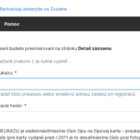
Pomoc
ásení budete presmerovaní na stránku
Detail záznamu
značené znakom
je nutné vyplniť.
eukazu:
*
adať číslo preukazu alebo emailovú adresu zadanú pri registrácii.
vacie heslo:
*
EUKAZU je sedemnásťmiestne číslo čipu na čipovej karte – preuk
ľa (pre karty vydané pred r.2011 je to desaťmiestne číslo pod fotog