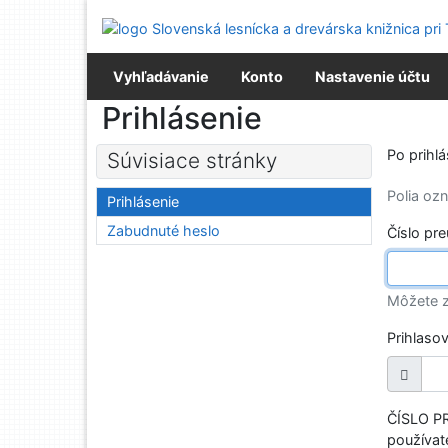
Prejsť na obsah
Prejsť na menu
Prehlásenie o webovej prístupnosti
Vyhľadávanie
Konto
Nastavenie účtu
Prihlásenie
Po prihl
Súvisiace stránky
Polia o
Prihlásenie
Zabudnuté heslo
Číslo pr
Môžete z
Prihlaso
ČÍSLO PR
používate