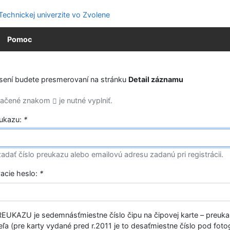
Pomoc
ásení budete presmerovaní na stránku
Detail záznamu
značené znakom
je nutné vyplniť.
eukazu:
*
adať číslo preukazu alebo emailovú adresu zadanú pri registrácii.
vacie heslo:
*
EUKAZU je sedemnásťmiestne číslo čipu na čipovej karte – preuk
ľa (pre karty vydané pred r.2011 je to desaťmiestne číslo pod fotog