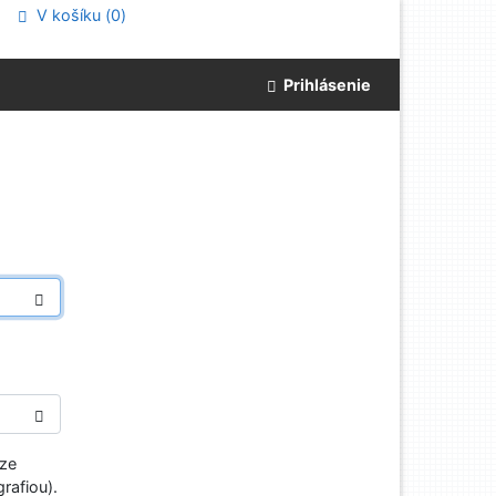
V košíku (
0
)
Prihlásenie
aze
rafiou).