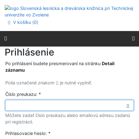
Prejsť na obsah
Prejsť na menu
Prehlásenie o webovej prístupnosti
V košíku (
0
)
Prihlásenie
Po prihlásení budete presmerovaní na stránku
Detail
záznamu
Polia označené znakom
je nutné vyplniť.
Číslo preukazu:
*
Môžete zadať číslo preukazu alebo emailovú adresu zadanú
pri registrácii.
Prihlasovacie heslo:
*