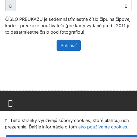
ČÍSLO PREUKAZU je sedemnásťmiestne číslo čipu na čipovej
karte – preukaze používateľa (pre karty vydané pred r.2011 je
to desaťmiestne číslo pod fotografiou).
Prihlásiť
Mapa stránok
Prístupnosť
Súkromie
Tieto stránky využívajú súbory cookies, ktoré uľahčujú ich
Modul OpenSearch
Napíšte nám
Nastavenie cookies
prezeranie. Ďalšie informácie o tom
ako používame cookies
.