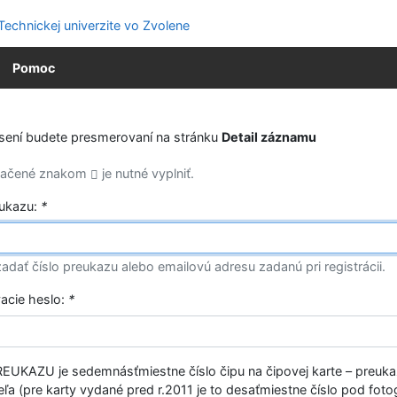
Pomoc
ásení budete presmerovaní na stránku
Detail záznamu
značené znakom
je nutné vyplniť.
eukazu:
*
adať číslo preukazu alebo emailovú adresu zadanú pri registrácii.
vacie heslo:
*
EUKAZU je sedemnásťmiestne číslo čipu na čipovej karte – preuk
ľa (pre karty vydané pred r.2011 je to desaťmiestne číslo pod fotog