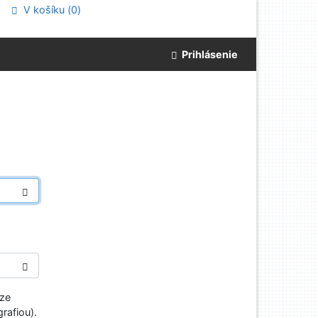
V košíku (
0
)
Prihlásenie
aze
rafiou).