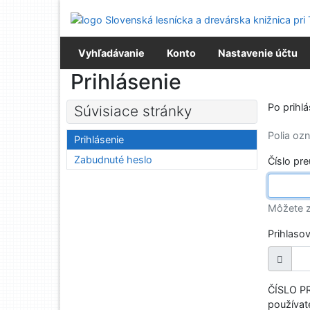
Prejsť na obsah
Prejsť na menu
Prehlásenie o webovej prístupnosti
Vyhľadávanie
Konto
Nastavenie účtu
Prihlásenie
Po prihl
Súvisiace stránky
Polia o
Prihlásenie
Zabudnuté heslo
Číslo pr
Môžete z
Prihlaso
ČÍSLO PR
používate