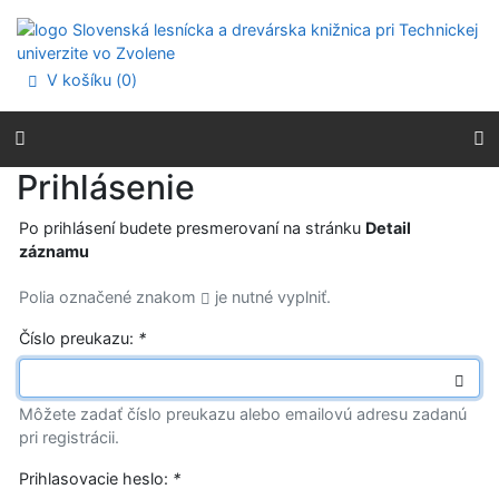
Prejsť na obsah
Prejsť na menu
Prehlásenie o webovej prístupnosti
V košíku (
0
)
Prihlásenie
Po prihlásení budete presmerovaní na stránku
Detail
záznamu
Polia označené znakom
je nutné vyplniť.
Číslo preukazu:
*
Môžete zadať číslo preukazu alebo emailovú adresu zadanú
pri registrácii.
Prihlasovacie heslo:
*