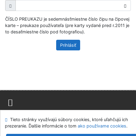
ČÍSLO PREUKAZU je sedemnásťmiestne číslo čipu na čipovej
karte – preukaze používateľa (pre karty vydané pred r.2011 je
to desaťmiestne číslo pod fotografiou).
Prihlásiť
Mapa stránok
Prístupnosť
Súkromie
Tieto stránky využívajú súbory cookies, ktoré uľahčujú ich
Modul OpenSearch
Napíšte nám
Nastavenie cookies
prezeranie. Ďalšie informácie o tom
ako používame cookies
.