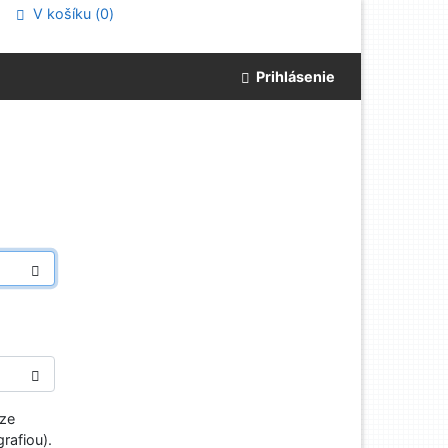
V košíku (
0
)
Prihlásenie
aze
rafiou).