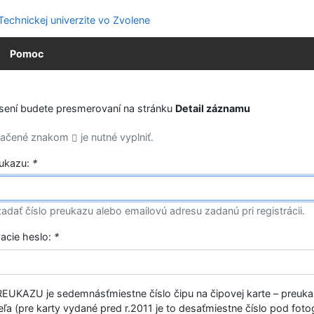
Pomoc
ásení budete presmerovaní na stránku
Detail záznamu
značené znakom
je nutné vyplniť.
eukazu:
*
adať číslo preukazu alebo emailovú adresu zadanú pri registrácii.
vacie heslo:
*
EUKAZU je sedemnásťmiestne číslo čipu na čipovej karte – preuk
ľa (pre karty vydané pred r.2011 je to desaťmiestne číslo pod fotog