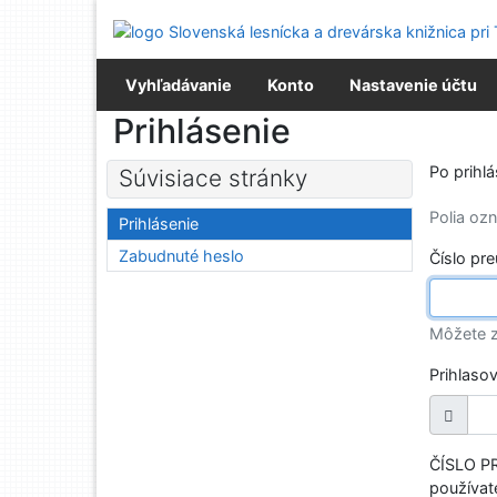
Prejsť na obsah
Prejsť na menu
Prehlásenie o webovej prístupnosti
Vyhľadávanie
Konto
Nastavenie účtu
Prihlásenie
Po prihl
Súvisiace stránky
Polia o
Prihlásenie
Zabudnuté heslo
Číslo pr
Môžete z
Prihlaso
ČÍSLO PR
používate