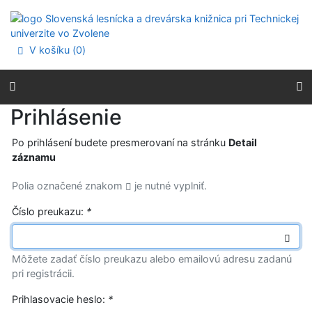
Prejsť na obsah
Prejsť na menu
Prehlásenie o webovej prístupnosti
V košíku (
0
)
Prihlásenie
Po prihlásení budete presmerovaní na stránku
Detail
záznamu
Polia označené znakom
je nutné vyplniť.
Číslo preukazu:
*
Môžete zadať číslo preukazu alebo emailovú adresu zadanú
pri registrácii.
Prihlasovacie heslo:
*