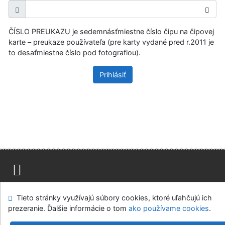
ČÍSLO PREUKAZU je sedemnásťmiestne číslo čipu na čipovej
karte – preukaze používateľa (pre karty vydané pred r.2011 je
to desaťmiestne číslo pod fotografiou).
Prihlásiť
Mapa stránok
Prístupnosť
Súkromie
Tieto stránky využívajú súbory cookies, ktoré uľahčujú ich
Modul OpenSearch
Napíšte nám
Nastavenie cookies
prezeranie. Ďalšie informácie o tom
ako používame cookies
.