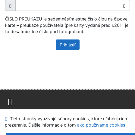
ČÍSLO PREUKAZU je sedemnásťmiestne číslo čipu na čipovej
karte – preukaze používateľa (pre karty vydané pred r.2011 je
to desaťmiestne číslo pod fotografiou).
Prihlásiť
Mapa stránok
Prístupnosť
Súkromie
Tieto stránky využívajú súbory cookies, ktoré uľahčujú ich
Modul OpenSearch
Napíšte nám
Nastavenie cookies
prezeranie. Ďalšie informácie o tom
ako používame cookies
.