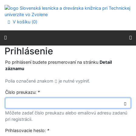
Prejsť na obsah
Prejsť na menu
Prehlásenie o webovej prístupnosti
V košíku (
0
)
Prihlásenie
Po prihlásení budete presmerovaní na stránku
Detail
záznamu
Polia označené znakom
je nutné vyplniť.
Číslo preukazu:
*
Môžete zadať číslo preukazu alebo emailovú adresu zadanú
pri registrácii.
Prihlasovacie heslo:
*