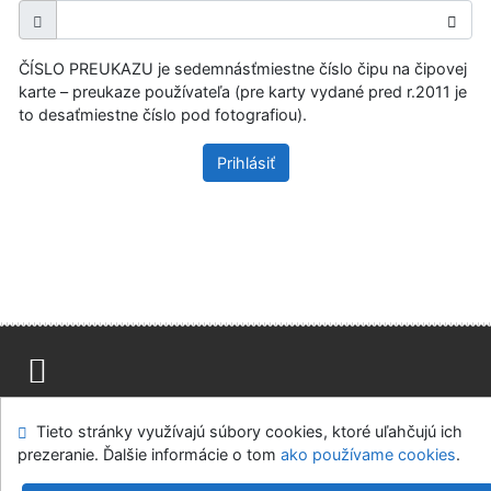
ČÍSLO PREUKAZU je sedemnásťmiestne číslo čipu na čipovej
karte – preukaze používateľa (pre karty vydané pred r.2011 je
to desaťmiestne číslo pod fotografiou).
Prihlásiť
Mapa stránok
Prístupnosť
Súkromie
Tieto stránky využívajú súbory cookies, ktoré uľahčujú ich
Modul OpenSearch
Napíšte nám
Nastavenie cookies
prezeranie. Ďalšie informácie o tom
ako používame cookies
.