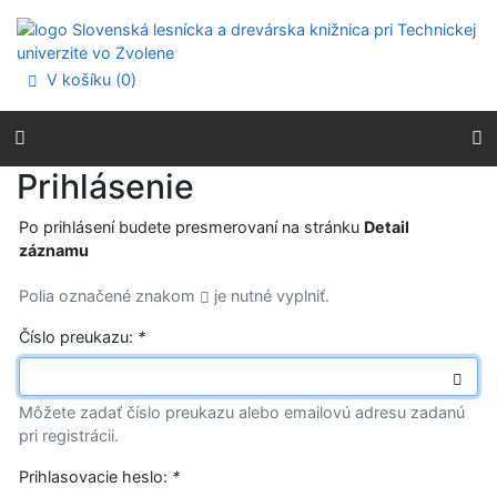
Prejsť na obsah
Prejsť na menu
Prehlásenie o webovej prístupnosti
V košíku (
0
)
Prihlásenie
Po prihlásení budete presmerovaní na stránku
Detail
záznamu
Polia označené znakom
je nutné vyplniť.
Číslo preukazu:
*
Môžete zadať číslo preukazu alebo emailovú adresu zadanú
pri registrácii.
Prihlasovacie heslo:
*