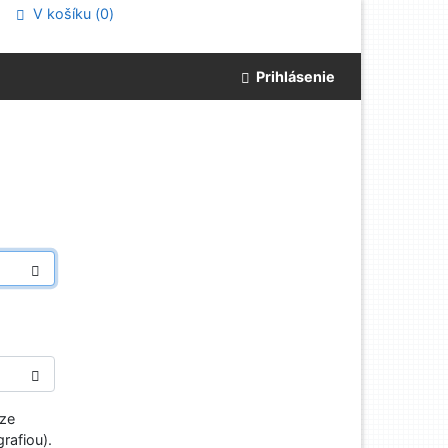
V košíku (
0
)
Prihlásenie
aze
rafiou).