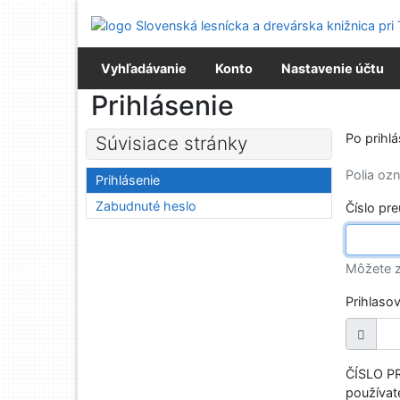
Prejsť na obsah
Prejsť na menu
Prehlásenie o webovej prístupnosti
Vyhľadávanie
Konto
Nastavenie účtu
Prihlásenie
Po prihl
Súvisiace stránky
Polia o
Prihlásenie
Zabudnuté heslo
Číslo pr
Môžete z
Prihlaso
ČÍSLO PR
používate