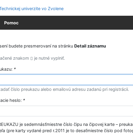
Pomoc
ásení budete presmerovaní na stránku
Detail záznamu
značené znakom
je nutné vyplniť.
eukazu:
*
adať číslo preukazu alebo emailovú adresu zadanú pri registrácii.
vacie heslo:
*
EUKAZU je sedemnásťmiestne číslo čipu na čipovej karte – preuk
ľa (pre karty vydané pred r.2011 je to desaťmiestne číslo pod fotog