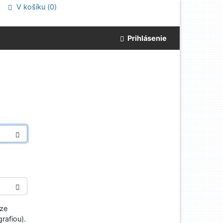
V košíku (
0
)
Prihlásenie
aze
rafiou).