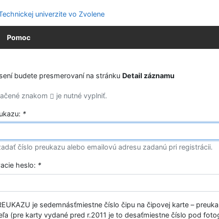
Pomoc
ásení budete presmerovaní na stránku
Detail záznamu
značené znakom
je nutné vyplniť.
eukazu:
*
adať číslo preukazu alebo emailovú adresu zadanú pri registrácii.
vacie heslo:
*
EUKAZU je sedemnásťmiestne číslo čipu na čipovej karte – preuk
ľa (pre karty vydané pred r.2011 je to desaťmiestne číslo pod fotog