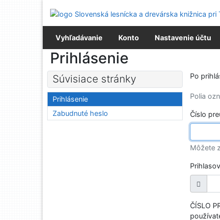
Prejsť na obsah
Prejsť na menu
Prehlásenie o webovej prístupnosti
Vyhľadávanie
Konto
Nastavenie účtu
Prihlásenie
Po prihl
Súvisiace stránky
Polia o
Prihlásenie
Zabudnuté heslo
Číslo pr
Môžete z
Prihlaso
ČÍSLO PR
používate