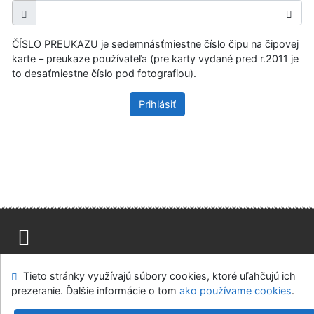
ČÍSLO PREUKAZU je sedemnásťmiestne číslo čipu na čipovej
karte – preukaze používateľa (pre karty vydané pred r.2011 je
to desaťmiestne číslo pod fotografiou).
Prihlásiť
Mapa stránok
Prístupnosť
Súkromie
Tieto stránky využívajú súbory cookies, ktoré uľahčujú ich
Modul OpenSearch
Napíšte nám
Nastavenie cookies
prezeranie. Ďalšie informácie o tom
ako používame cookies
.