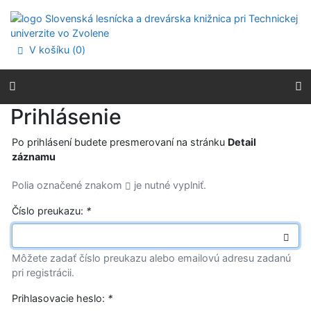
Prejsť na obsah
Prejsť na menu
Prehlásenie o webovej prístupnosti
V košíku (
0
)
Prihlásenie
Po prihlásení budete presmerovaní na stránku
Detail
záznamu
Polia označené znakom
je nutné vyplniť.
Číslo preukazu:
*
Môžete zadať číslo preukazu alebo emailovú adresu zadanú
pri registrácii.
Prihlasovacie heslo:
*