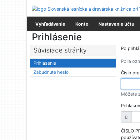
Prejsť na obsah
Prejsť na menu
Prehlásenie o webovej prístupnosti
Vyhľadávanie
Konto
Nastavenie účtu
Prihlásenie
Po prihl
Súvisiace stránky
Polia o
Prihlásenie
Zabudnuté heslo
Číslo pr
Môžete z
Prihlaso
ČÍSLO PR
používate