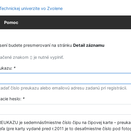
Pomoc
ásení budete presmerovaní na stránku
Detail záznamu
značené znakom
je nutné vyplniť.
eukazu:
*
adať číslo preukazu alebo emailovú adresu zadanú pri registrácii.
vacie heslo:
*
EUKAZU je sedemnásťmiestne číslo čipu na čipovej karte – preuk
ľa (pre karty vydané pred r.2011 je to desaťmiestne číslo pod fotog