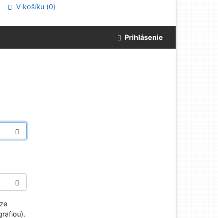
V košíku (
0
)
Prihlásenie
aze
rafiou).