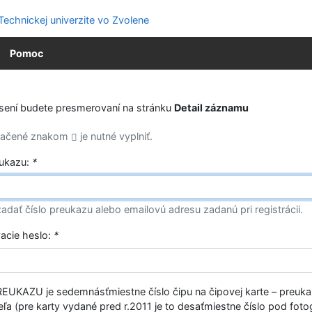
Pomoc
ásení budete presmerovaní na stránku
Detail záznamu
značené znakom
je nutné vyplniť.
eukazu:
*
adať číslo preukazu alebo emailovú adresu zadanú pri registrácii.
vacie heslo:
*
EUKAZU je sedemnásťmiestne číslo čipu na čipovej karte – preuk
ľa (pre karty vydané pred r.2011 je to desaťmiestne číslo pod fotog