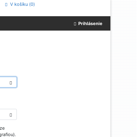
V košíku (
0
)
Prihlásenie
aze
rafiou).