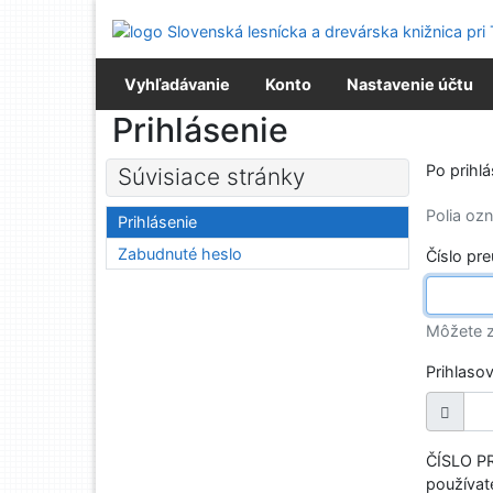
Prejsť na obsah
Prejsť na menu
Prehlásenie o webovej prístupnosti
Vyhľadávanie
Konto
Nastavenie účtu
Prihlásenie
Po prihl
Súvisiace stránky
Polia o
Prihlásenie
Zabudnuté heslo
Číslo pr
Môžete z
Prihlaso
ČÍSLO PR
používate